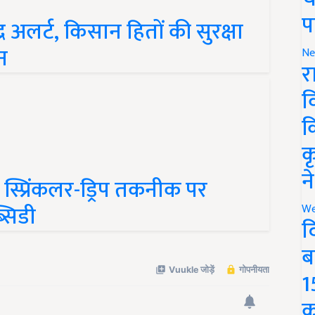
प
 अलर्ट, किसान हितों की सुरक्षा
न
Ne
र
व
क
क
न
 स्प्रिंकलर-ड्रिप तकनीक पर
सिडी
We
द
ब
1
क