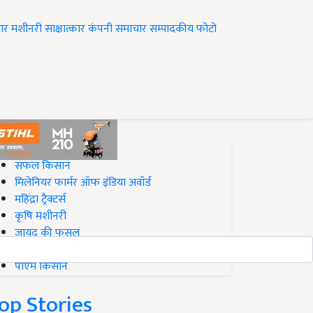
ार
मशीनरी
साक्षात्कार
कंपनी समाचार
सम्पादकीय
फोटो
op on Krishi Jagran
सफल किसान
मिलेनियर फार्मर ऑफ इंडिया अवॉर्ड
महिंद्रा ट्रैक्टर्स
कृषि मशीनरी
जायद की फसल
बिज़नेस आइडियाज
पीएम किसान
op Stories