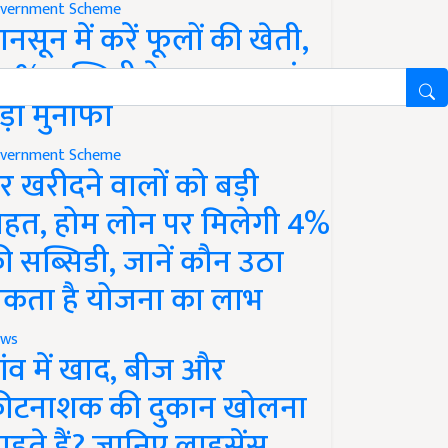
vernment Scheme
ानसून में करें फूलों की खेती,
0% सब्सिडी के साथ कमाएं
ड़ा मुनाफा
vernment Scheme
र खरीदने वालों को बड़ी
ाहत, होम लोन पर मिलेगी 4%
ी सब्सिडी, जानें कौन उठा
कता है योजना का लाभ
ws
ांव में खाद, बीज और
ीटनाशक की दुकान खोलना
ाहते हैं? जानिए लाइसेंस,