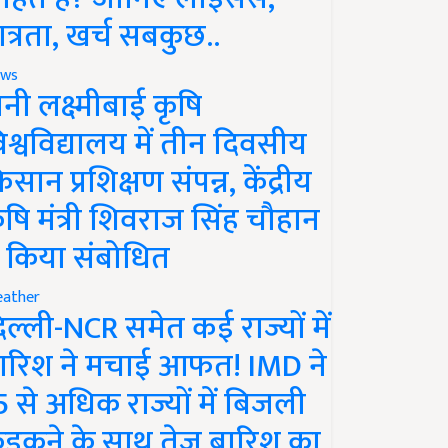
ात्रता, खर्च सबकुछ..
ws
ानी लक्ष्मीबाई कृषि
िश्वविद्यालय में तीन दिवसीय
िसान प्रशिक्षण संपन्न, केंद्रीय
ृषि मंत्री शिवराज सिंह चौहान
े किया संबोधित
ather
िल्ली-NCR समेत कई राज्यों में
ारिश ने मचाई आफत! IMD ने
5 से अधिक राज्यों में बिजली
ड़कने के साथ तेज बारिश का