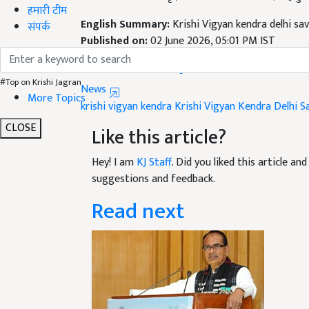
हमारी टीम
English Summary:
Krishi Vigyan kendra delhi sa
संपर्क
Published on:
02 June 2026, 05:01 PM IST
Related Topics
#Top on Krishi Jagran
News
More Topics
krishi vigyan kendra
Krishi Vigyan Kendra Delhi
S
CLOSE
Like this article?
Hey! I am
KJ Staff
. Did you liked this article a
suggestions and feedback.
Read next