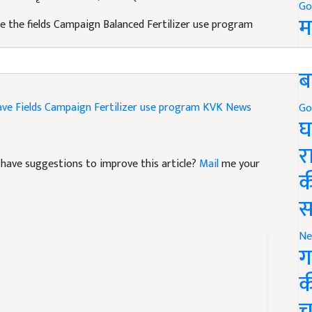
Go
म
ve the fields Campaign Balanced Fertilizer use program
5
ब
ave Fields Campaign
Fertilizer use program
KVK News
Go
घ
र
nd have suggestions to improve this article?
Mail
me your
क
स
Ne
ग
क
च