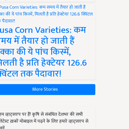
usa Corn Varieties: कम
मय में तैयार हो जाती हैं
क्का की ये पांच किस्में,
िलती है प्रति हेक्टेयर 126.6
्विंटल तक पैदावार!
More Stories
हम व्हाट्सएप पर हैं! कृषि से संबंधित देशभर की सभी
लेटेस्ट ख़बरें मोबाइल में पढ़ने के लिए हमारे व्हाट्सएप से
जुड़ें.