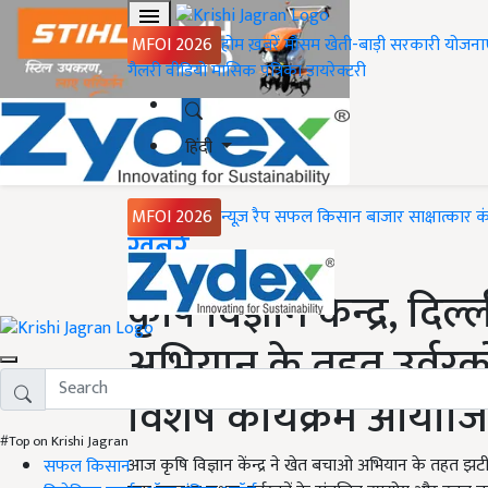
MFOI 2026
होम
ख़बरें
मौसम
खेती-बाड़ी
सरकारी योजना
गैलरी
वीडियो
मासिक पत्रिका
डायरेक्टरी
हिंदी
MFOI 2026
न्यूज़ रैप
सफल किसान
बाजार
साक्षात्कार
क
Home
ख़बरें
कृषि विज्ञान केन्द्र, द
अभियान के तहत उर्वरक
विशेष कार्यक्रम आयोज
#Top on Krishi Jagran
आज कृषि विज्ञान केंन्द्र ने खेत बचाओ अभियान के तहत झटी
सफल किसान