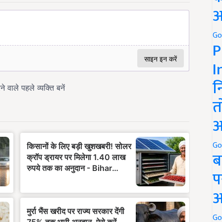
अ
Go
P
I
न
त
अ
Go
ब
प
अ
Go