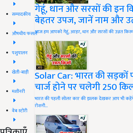
गेहूं, धान और सरसों की इन किस
सम्पादकीय
बेहतर उपज, जानें नाम और उत
आज हम आपको गेहूं, अरहर, धान और सरसों की उन्नत किस्मों के 
औषधीय फसलें
पशुपालन
Solar Car: भारत की सड़कों प
खेती-बाड़ी
चार्ज होने पर चलेगी 250 क
मशीनरी
भारत की पहली सोलर कार की झलक देखकर आप भी कहेंगे कि
रोशनी…
वेब स्टोरी
पत्रिकाएँ