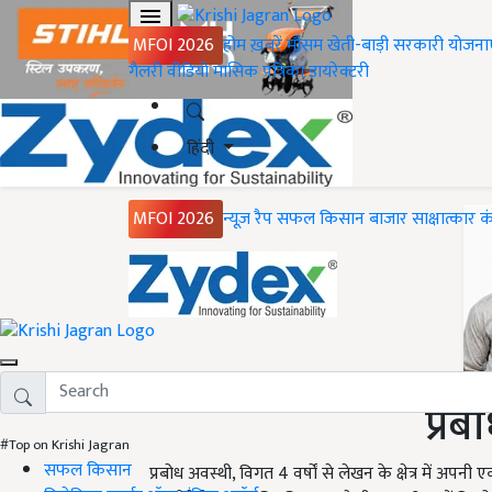
MFOI 2026
होम
ख़बरें
मौसम
खेती-बाड़ी
सरकारी योजना
गैलरी
वीडियो
मासिक पत्रिका
डायरेक्टरी
हिंदी
MFOI 2026
न्यूज़ रैप
सफल किसान
बाजार
साक्षात्कार
क
प्रब
#Top on Krishi Jagran
सफल किसान
प्रबोध अवस्थी, विगत 4 वर्षों से लेखन के क्षेत्र में अप