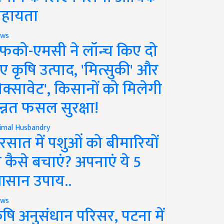
हायता
ws
फको-एमसी ने लॉन्च किए दो
ए कृषि उत्पाद, 'मित्सुकी' और
नेक्सावेट', किसानों को मिलेगी
न्नत फसल सुरक्षा!
imal Husbandry
रसात में पशुओं को बीमारियों
े कैसे बचाएं? अपनाएं ये 5
सान उपाय..
ws
ृषि अनुसंधान परिसर, पटना में