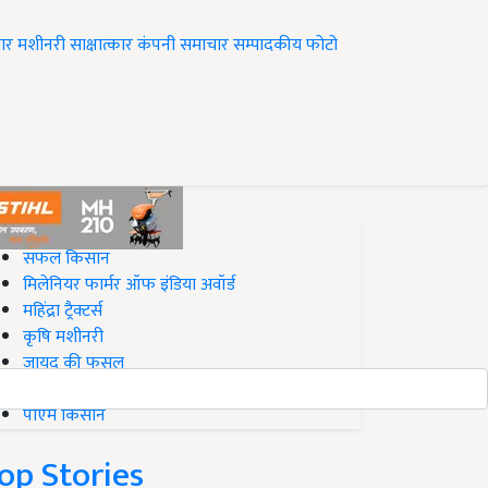
ार
मशीनरी
साक्षात्कार
कंपनी समाचार
सम्पादकीय
फोटो
op on Krishi Jagran
सफल किसान
मिलेनियर फार्मर ऑफ इंडिया अवॉर्ड
महिंद्रा ट्रैक्टर्स
कृषि मशीनरी
जायद की फसल
बिज़नेस आइडियाज
पीएम किसान
op Stories