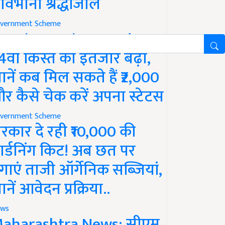
ावभीनी श्रद्धांजलि
vernment Scheme
M Kisan Yojana Update:
4वीं किस्त का इंतजार बढ़ा,
ानें कब मिल सकते हैं ₹2,000
र कैसे चेक करें अपना स्टेटस
vernment Scheme
रकार दे रही ₹10,000 की
ार्डनिंग किट! अब छत पर
गाएं ताजी ऑर्गेनिक सब्जियां,
ानें आवेदन प्रक्रिया..
ws
aharashtra News: सीएम