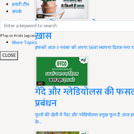
हमारी टीम
संपर्क
देश में आज इफको मना रहा 56वा
ख़ास
#Top on Krishi Jagran
More Topics
इफको आज 3 नवंबर को अपना 56वां स्थापना दिवस मना रहा 
CLOSE
गेंदे और ग्लेडियोलस की फस
प्रबंधन
फूलों की खेती में गेंदा और ग्लेडियोलस प्रमुख फूल हैं. आज 
के…