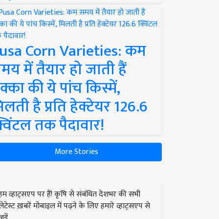
usa Corn Varieties: कम
मय में तैयार हो जाती हैं
क्का की ये पांच किस्में,
िलती है प्रति हेक्टेयर 126.6
्विंटल तक पैदावार!
More Stories
हम व्हाट्सएप पर हैं! कृषि से संबंधित देशभर की सभी
लेटेस्ट ख़बरें मोबाइल में पढ़ने के लिए हमारे व्हाट्सएप से
जुड़ें.