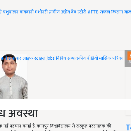
एं
पशुपालन
बागवानी
मशीनरी
ग्रामीण उद्योग
वेब स्टोरी
#FTB
सफल किसान
बाज
ंपनी समाचार
लाइफ स्टाइल
Jobs
विविध
सम्पादकीय
वीडियो
मासिक पत्रिका
#T
ोध अवस्थी
T
नी एक नई पहचान बनाई है. कानपुर विश्वविद्यालय से संस्कृत परस्नातक की