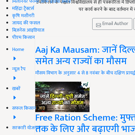
मिलेनियर फार्मर ऑफ इंडिया अवॉर्ड
उपाधि लेने के पश्चात विश्वविद्यालय से ही पत्रकारिता में ड
महिंद्रा ट्रैक्टर्स
पर कार्य करने के बाद वर्तमान में 
कृषि मशीनरी
जायद की फसल
Email Author
बिज़नेस आइडियाज
पीएम किसान
Aaj Ka Mausam: जानें दिल्ल
Home
समेत अन्य राज्यों का मौसम
न्यूज़ रैप
मौसम विभाग के अनुसार 4 से 8 नवंबर के बीच दक्षिण प्रायद्वी
खबरें
सफल किसान
Free Ration Scheme: मुफ्
तक के लिए और बढ़ाएगी भाज
सरकारी योजनाएं