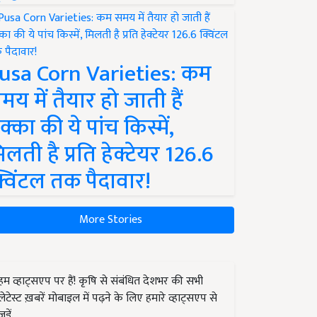
usa Corn Varieties: कम
मय में तैयार हो जाती हैं
क्का की ये पांच किस्में,
िलती है प्रति हेक्टेयर 126.6
्विंटल तक पैदावार!
More Stories
हम व्हाट्सएप पर हैं! कृषि से संबंधित देशभर की सभी
लेटेस्ट ख़बरें मोबाइल में पढ़ने के लिए हमारे व्हाट्सएप से
जुड़ें.