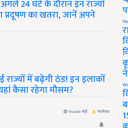
ढ़ा प्रदूषण का खतरा, जानें अपने
प
Ne
र
व
क
क
ाज्यों में बढ़ेगी ठंड! इन इलाकों
न
 यहां कैसा रहेगा मौसम?
We
द
ब
1
क