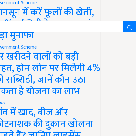
vernment Scheme
ानसून में करें फूलों की खेती,
0% सब्सिडी के साथ कमाएं
ड़ा मुनाफा
vernment Scheme
र खरीदने वालों को बड़ी
ाहत, होम लोन पर मिलेगी 4%
ी सब्सिडी, जानें कौन उठा
कता है योजना का लाभ
ws
ांव में खाद, बीज और
ीटनाशक की दुकान खोलना
ाहते हैं? जानिए लाइसेंस,