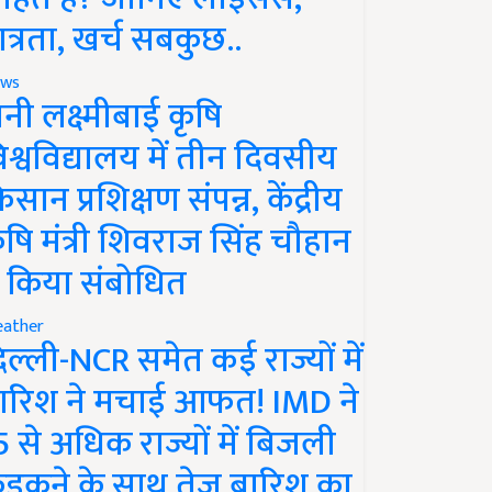
ात्रता, खर्च सबकुछ..
ws
ानी लक्ष्मीबाई कृषि
िश्वविद्यालय में तीन दिवसीय
िसान प्रशिक्षण संपन्न, केंद्रीय
ृषि मंत्री शिवराज सिंह चौहान
े किया संबोधित
ather
िल्ली-NCR समेत कई राज्यों में
ारिश ने मचाई आफत! IMD ने
5 से अधिक राज्यों में बिजली
ड़कने के साथ तेज बारिश का