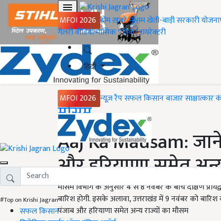
MFOI 2026
होम
ख़बरें
मौसम
खेती-बाड़ी
सरकारी योजना
गैलरी
वीडियो
मासिक पत्रिका
डायरेक्टरी
हिंदी
MFOI 2026
न्यूज़ रैप
सफल किसान
बाजार
साक्षात्कार
क
Home
मौसम
Aaj Ka Mausam: जानें द
और हरियाणा समेत अन्य
मौसम विभाग के अनुसार 4 से 8 नवंबर के बीच दक्षिण प्रायद्वीप
बारिश होगी. इसके अलावा, उत्तराखंड में 9 नवंबर को बारिश व ब
#Top on Krishi Jagran
पंजाब और हरियाणा समेत अन्य राज्यों का मौसम
सफल किसान