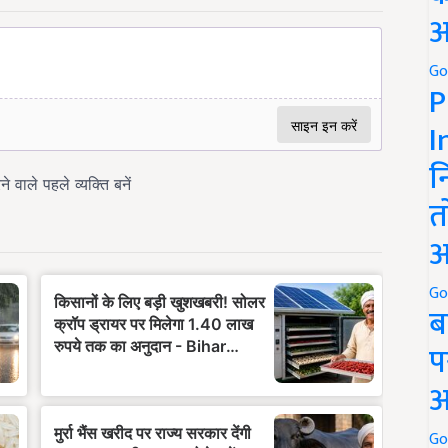
अ
Go
P
I
न
त
अ
Go
ब
प
अ
Go