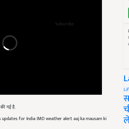
Subscribe
L
Li
स
की गई है.
च
 updates for India IMD weather alert aaj ka mausam ki
ल