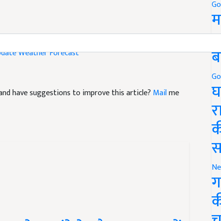
Go
म
5
pdate
Weather Forecast
ब
Go
le and have suggestions to improve this article?
Mail
me
घ
र
क
स
Ne
ग
क
े 24 घंटे के दौरान इन राज्यों
च