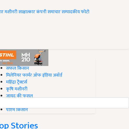
ार
मशीनरी
साक्षात्कार
कंपनी समाचार
सम्पादकीय
फोटो
op on Krishi Jagran
सफल किसान
मिलेनियर फार्मर ऑफ इंडिया अवॉर्ड
महिंद्रा ट्रैक्टर्स
कृषि मशीनरी
जायद की फसल
बिज़नेस आइडियाज
पीएम किसान
op Stories