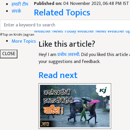
Related Topics
हमारी टीम
संपर्क
Weather
Weather News Today
Weather News
Weather U
Like this article?
#Top on Krishi Jagran
More Topics
Hey! I am
प्रबोध अवस्थी
. Did you liked this artic
CLOSE
your suggestions and feedback.
Read next
Weather Update News: अगल