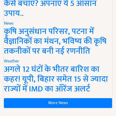
कैसे बचाएं? अपनाएं ये 5 आसान
उपाय..
News
कृषि अनुसंधान परिसर, पटना में
वैज्ञानिकों का मंथन, भविष्य की कृषि
तकनीकों पर बनी नई रणनीति
Weather
अगले 12 घंटों के भीतर बारिश का
कहर! यूपी, बिहार समेत 15 से ज्यादा
राज्यों में IMD का ऑरेंज अलर्ट
More News