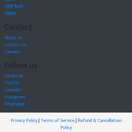
फोटो गैलरी
वीडियो
Contact
About Us
Contact Us
Careers
Follow us
Facebook
Twitter
LinkedIn
Instagram
WhatsApp
Privacy Policy
|
Terms of Service
|
Refund & Cancellation
Policy