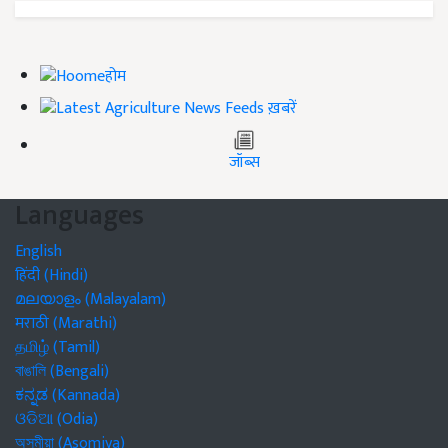
होम
ख़बरें
जॉब्स
Languages
English
हिंदी (Hindi)
മലയാളം (Malayalam)
मराठी (Marathi)
தமிழ் (Tamil)
বাঙালি (Bengali)
ಕನ್ನಡ (Kannada)
ଓଡିଆ (Odia)
অসমীয়া (Asomiya)