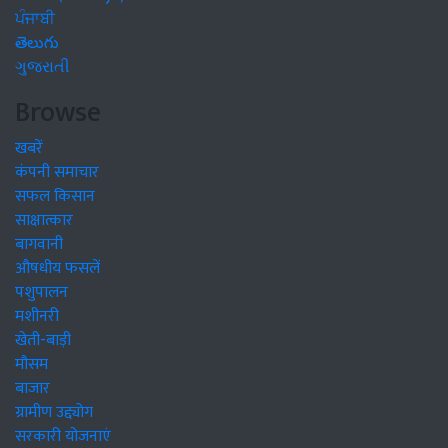
ਪੰਜਾਬੀ
తెలుగు
ગુજરાતી
Browse
खबरें
कंपनी समाचार
सफल किसान
साक्षात्कार
बागवानी
औषधीय फसलें
पशुपालन
मशीनरी
खेती-बाड़ी
मौसम
बाजार
ग्रामीण उद्द्योग
सरकारी योजनाएं