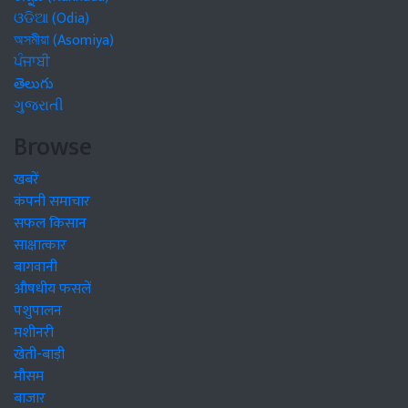
ଓଡିଆ (Odia)
অসমীয়া (Asomiya)
ਪੰਜਾਬੀ
తెలుగు
ગુજરાતી
Browse
खबरें
कंपनी समाचार
सफल किसान
साक्षात्कार
बागवानी
औषधीय फसलें
पशुपालन
मशीनरी
खेती-बाड़ी
मौसम
बाजार