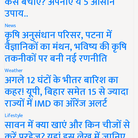
कैसे बचाएं? अपनाएं ये 5 आसान
उपाय..
News
कृषि अनुसंधान परिसर, पटना में
वैज्ञानिकों का मंथन, भविष्य की कृषि
तकनीकों पर बनी नई रणनीति
Weather
अगले 12 घंटों के भीतर बारिश का
कहर! यूपी, बिहार समेत 15 से ज्यादा
राज्यों में IMD का ऑरेंज अलर्ट
Lifestyle
सावन में क्या खाएं और किन चीजों से
करें परहेज? यहां इस लेख में जानिए..