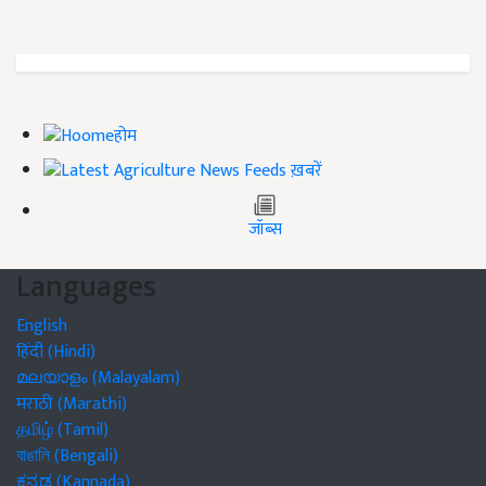
होम
ख़बरें
जॉब्स
Languages
English
हिंदी (Hindi)
മലയാളം (Malayalam)
मराठी (Marathi)
தமிழ் (Tamil)
বাঙালি (Bengali)
ಕನ್ನಡ (Kannada)