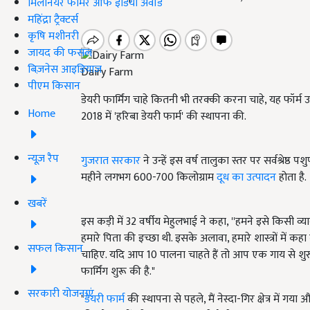
मिलेनियर फार्मर ऑफ इंडिया अवॉर्ड
महिंद्रा ट्रैक्टर्स
कृषि मशीनरी
जायद की फसल
बिज़नेस आइडियाज
Dairy Farm
पीएम किसान
डेयरी फार्मिंग चाहे कितनी भी तरक्की करना चाहे, यह फॉर्म
Home
2018 में 'हरिबा डेयरी फार्म' की स्थापना की.
न्यूज़ रैप
गुजरात सरकार
ने उन्हें इस वर्ष तालुका स्तर पर सर्वश्रेष्ठ
महीने लगभग 600-700 किलोग्राम
दूध का उत्पादन
होता है.
खबरें
इस कड़ी में 32 वर्षीय मेहुलभाई ने कहा, ''हमने इसे किसी 
हमारे पिता की इच्छा थी. इसके अलावा, हमारे शास्त्रों मे
सफल किसान
चाहिए. यदि आप 10 पालना चाहते हैं तो आप एक गाय से शुर
फार्मिंग शुरू की है."
सरकारी योजनाएं
"
डेयरी फार्म
की स्थापना से पहले, मैं नेस्दा-गिर क्षेत्र में गया