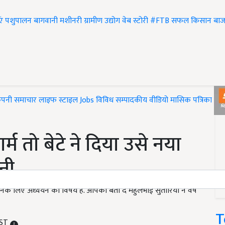
एं
पशुपालन
बागवानी
मशीनरी
ग्रामीण उद्योग
वेब स्टोरी
#FTB
सफल किसान
बाज
ंपनी समाचार
लाइफ स्टाइल
Jobs
विविध
सम्पादकीय
वीडियो
मासिक पत्रिका
#T
र्म तो बेटे ने दिया उसे नया
नी
 उनके लिए अध्ययन का विषय है. आपको बता दें मेहुलभाई सुतारिया ने वर्ष
T
IST