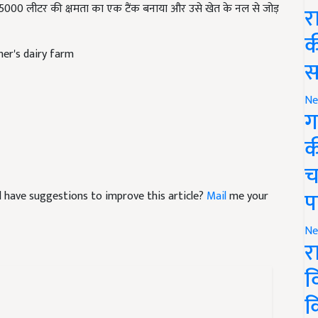
र
क
her's dairy farm
स
Ne
ग
क
च
and have suggestions to improve this article?
Mail
me your
प
Ne
र
व
क