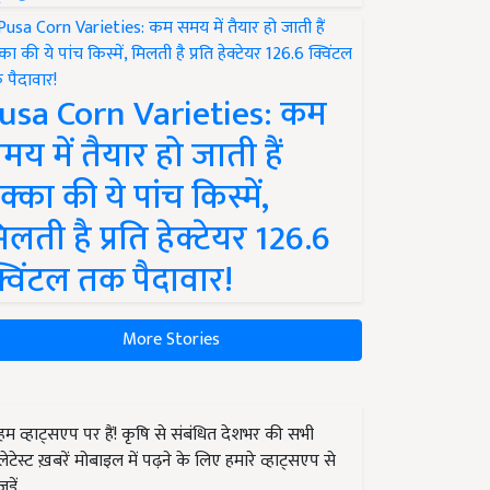
usa Corn Varieties: कम
मय में तैयार हो जाती हैं
क्का की ये पांच किस्में,
िलती है प्रति हेक्टेयर 126.6
्विंटल तक पैदावार!
More Stories
हम व्हाट्सएप पर हैं! कृषि से संबंधित देशभर की सभी
लेटेस्ट ख़बरें मोबाइल में पढ़ने के लिए हमारे व्हाट्सएप से
जुड़ें.