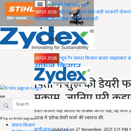
MFOI 2026
होम
ख़बरें
मौसम
खेती-बाड़ी
सरकारी योजना
गैलरी
वीडियो
मासिक पत्रिका
डायरेक्टरी
हिंदी
MFOI 2026
न्यूज़ रैप
सफल किसान
बाजार
साक्षात्कार
क
Home
सफल किसान
पिता ने शुरू की डेयरी फा
मुकाम, जानिए पूरी कहा
डेयरी फार्मिंग चाहे कितनी भी तरक्की करना चाहे, यह फॉर्म
2018 में 'हरिबा डेयरी फार्म' की स्थापना की.
#Top on Krishi Jagran
सफल किसान
प्राची वत्स
Updated on 27 November, 2021 5:11 PM 