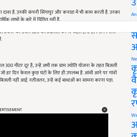
ल
उ
ा दावा है. उनकी कंपनी सिंगापुर और कनाडा में भी काम करती है. उनका
An
िक लाभों के बारे में चिंतित नहीं हैं.
ब
स
प्रकार की डेयरी खेती को प्रदर्शित करना चाहते हैं. उन्होंने अपने लिए
ै.
आ
Ne
क
वल 300 मीटर दूर है, उन्हें अभी तक ग्राम ज्योति योजना के तहत बिजली
 जो हर दिन केवल कुछ घंटों के लिए ही उपलब्ध है. आंधी आने पर गांवों
व
ं बिजली नहीं आई. नतीजतन, उन्हें कई बाधाओं का सामना करना पड़ा.
क
र
ERTISEMENT
We
अ
क