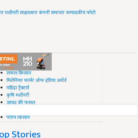
ार
मशीनरी
साक्षात्कार
कंपनी समाचार
सम्पादकीय
फोटो
op on Krishi Jagran
सफल किसान
मिलेनियर फार्मर ऑफ इंडिया अवॉर्ड
महिंद्रा ट्रैक्टर्स
कृषि मशीनरी
जायद की फसल
बिज़नेस आइडियाज
पीएम किसान
op Stories