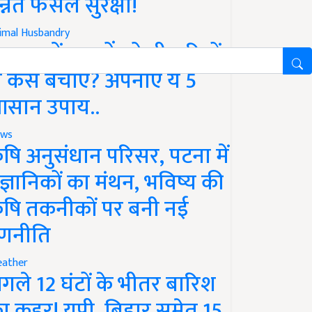
न्नत फसल सुरक्षा!
imal Husbandry
रसात में पशुओं को बीमारियों
े कैसे बचाएं? अपनाएं ये 5
सान उपाय..
ws
ृषि अनुसंधान परिसर, पटना में
ैज्ञानिकों का मंथन, भविष्य की
ृषि तकनीकों पर बनी नई
णनीति
ather
गले 12 घंटों के भीतर बारिश
ा कहर! यूपी, बिहार समेत 15