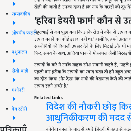
उन्होंने कहा कि गौशाला में साल में तीन बार मिट्टी की पूर्
खेती की जाती है. उनका दावा है कि गाय के बछड़ों को दूध दे
सम्पादकीय
'
हरिबा डेयरी फार्म
'
कौन से उत
मेहुलभाई से जब पूछा गया कि उनके खेत में कौन से उत्पाद बना
औषधीय फसलें
उत्पाद बनाने का कोई इरादा नहीं था." हालाँकि, हमने अंतत
सहयोगियों को दिवाली उपहार देने के लिए मिठाई और घी मांग
पशुपालन
फिर, समय के साथ, आदिया पाक ने मोहनथल जैसी मिठाइयाँ
उत्पादों के बारे में उनके ग्राहक रमेश सवानी कहते हैं, ''पह
खेती-बाड़ी
पहली बार हरीबा के उत्पादों का स्वाद चखा तो हमें बहुत अच्छा
का दौरा किया और देखा कि गायों की देखभाल कैसे की जाती ह
उत्पाद इतने अच्छे हैं."
मशीनरी
Related Links
विदेश की नौकरी छोड़ किसान 
वेब स्टोरी
आधुनिकीकरण की मदद स
पत्रिकाएँ
कोरोना काल के बाद से हमारे ज़िंदगी में बहुत से 