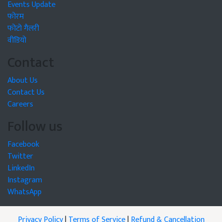
Events Update
फोरम
फोटो गैलरी
वीडियो
Contact
About Us
Contact Us
Careers
Follow us
Facebook
Twitter
LinkedIn
Instagram
WhatsApp
Privacy Policy
|
Terms of Service
|
Refund & Cancellation