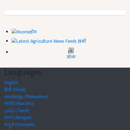
होम
ख़बरें
जॉब्स
Languages
English
हिंदी (Hindi)
മലയാളം (Malayalam)
मराठी (Marathi)
தமிழ் (Tamil)
বাঙালি (Bengali)
ಕನ್ನಡ (Kannada)