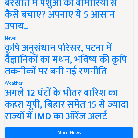
बरसात में पशुओं को बीमारियों से
कैसे बचाएं? अपनाएं ये 5 आसान
उपाय..
News
कृषि अनुसंधान परिसर, पटना में
वैज्ञानिकों का मंथन, भविष्य की कृषि
तकनीकों पर बनी नई रणनीति
Weather
अगले 12 घंटों के भीतर बारिश का
कहर! यूपी, बिहार समेत 15 से ज्यादा
राज्यों में IMD का ऑरेंज अलर्ट
More News