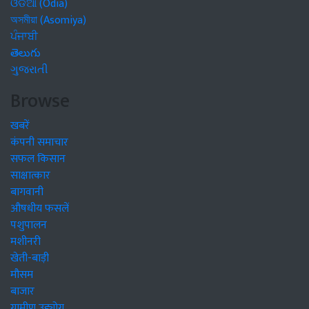
ଓଡିଆ (Odia)
অসমীয়া (Asomiya)
ਪੰਜਾਬੀ
తెలుగు
ગુજરાતી
Browse
खबरें
कंपनी समाचार
सफल किसान
साक्षात्कार
बागवानी
औषधीय फसलें
पशुपालन
मशीनरी
खेती-बाड़ी
मौसम
बाजार
ग्रामीण उद्द्योग