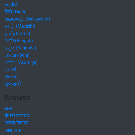
English
हिंदी (Hindi)
മലയാളം (Malayalam)
मराठी (Marathi)
தமிழ் (Tamil)
বাঙালি (Bengali)
ಕನ್ನಡ (Kannada)
ଓଡିଆ (Odia)
অসমীয়া (Asomiya)
ਪੰਜਾਬੀ
తెలుగు
ગુજરાતી
Browse
खबरें
कंपनी समाचार
सफल किसान
साक्षात्कार