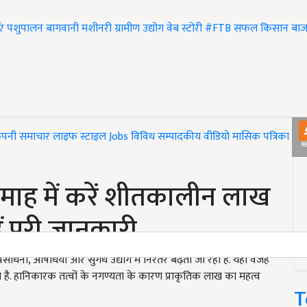
एं
पशुपालन
बागवानी
मशीनरी
ग्रामीण उद्योग
वेब स्टोरी
#FTB
सफल किसान
बाज
ंपनी समाचार
लाइफ स्टाइल
Jobs
विविध
सम्पादकीय
वीडियो
मासिक पत्रिका
#T
माह में करें शीतकालीन लाख
ं पूरी जानकारी
साधनों, औषधियों और सुगंध उद्योग में निरंतर बढ़ता जा रहा है. यही वजह
है. हानिकारक तत्वों के नगण्यता के कारण प्राकृतिक लाख का महत्व
T