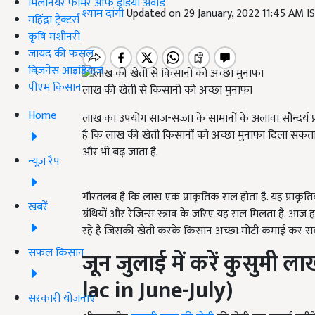
मिलेनियर फार्मर ऑफ इंडिया अवॉर्ड
श्याम दांगी
Updated on 29 January, 2022 11:45 AM I
महिंद्रा ट्रैक्टर्स
कृषि मशीनरी
जायद की फसल
बिज़नेस आइडियाज
पीएम किसान
लाख की खेती से किसानों को अच्छा मुनाफा
Home
लाख का उपयोग साज-सज्जा के सामानों के अलावा सौन्दर्य प्र
है कि लाख की खेती किसानों को अच्छा मुनाफा दिला सकता 
और भी बढ़ जाता है.
न्यूज़ रैप
गौरतलब है कि लाख एक प्राकृतिक राल होता है. यह प्राकृतिक र
खबरें
ग्रंथियों और रेजिन्स स्त्राव के जरिए यह राल मिलता है.
रहे हैं जिसकी खेती करके किसान अच्छा मोटी कमाई कर सकत
सफल किसान
जून
जुलाई
में
करें
कुसुमी
ला
lac in June-July)
सरकारी योजनाएं