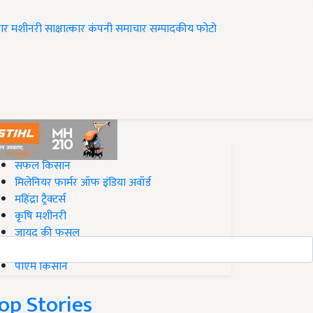
ार
मशीनरी
साक्षात्कार
कंपनी समाचार
सम्पादकीय
फोटो
op on Krishi Jagran
सफल किसान
मिलेनियर फार्मर ऑफ इंडिया अवॉर्ड
महिंद्रा ट्रैक्टर्स
कृषि मशीनरी
जायद की फसल
बिज़नेस आइडियाज
पीएम किसान
op Stories