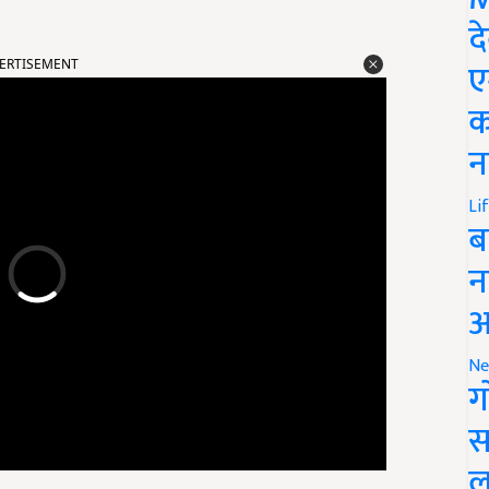
द
ERTISEMENT
ए
क
न
Li
ब
न
आ
Ne
ग
स
ल