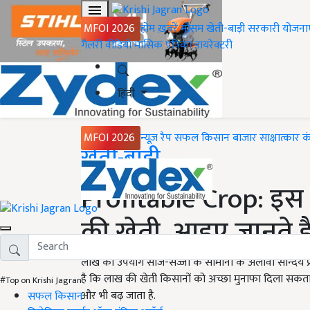
MFOI 2026
होम
ख़बरें
मौसम
खेती-बाड़ी
सरकारी योजना
गैलरी
वीडियो
मासिक पत्रिका
डायरेक्टरी
हिंदी
MFOI 2026
न्यूज़ रैप
सफल किसान
बाजार
साक्षात्कार
क
Home
खेती-बाड़ी
Profitable Crop: इस 
की खेती, आइए जानते है
लाख का उपयोग साज-सज्जा के सामानों के अलावा सौन्दर्य प्र
है कि लाख की खेती किसानों को अच्छा मुनाफा दिला सकता 
#Top on Krishi Jagran
और भी बढ़ जाता है.
सफल किसान