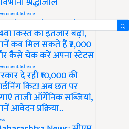
ावभीनी श्रद्धांजलि
vernment Scheme
M Kisan Yojana Update:
4वीं किस्त का इंतजार बढ़ा,
ानें कब मिल सकते हैं ₹2,000
र कैसे चेक करें अपना स्टेटस
vernment Scheme
रकार दे रही ₹10,000 की
ार्डनिंग किट! अब छत पर
गाएं ताजी ऑर्गेनिक सब्जियां,
ानें आवेदन प्रक्रिया..
ws
aharashtra News: सीएम