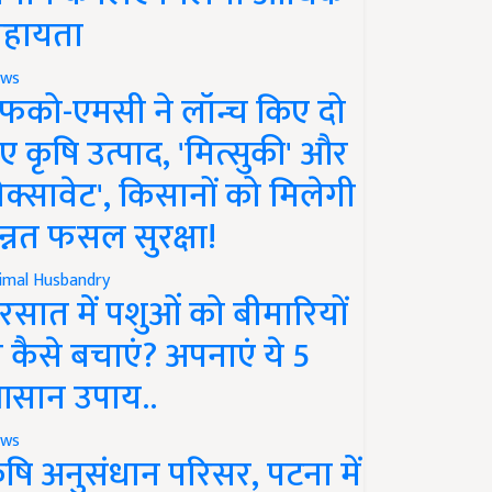
हायता
ws
फको-एमसी ने लॉन्च किए दो
ए कृषि उत्पाद, 'मित्सुकी' और
नेक्सावेट', किसानों को मिलेगी
न्नत फसल सुरक्षा!
imal Husbandry
रसात में पशुओं को बीमारियों
े कैसे बचाएं? अपनाएं ये 5
सान उपाय..
ws
ृषि अनुसंधान परिसर, पटना में