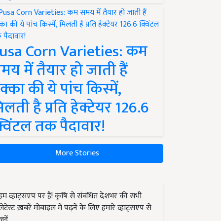
usa Corn Varieties: कम
मय में तैयार हो जाती हैं
क्का की ये पांच किस्में,
िलती है प्रति हेक्टेयर 126.6
्विंटल तक पैदावार!
More Stories
हम व्हाट्सएप पर हैं! कृषि से संबंधित देशभर की सभी
लेटेस्ट ख़बरें मोबाइल में पढ़ने के लिए हमारे व्हाट्सएप से
जुड़ें.