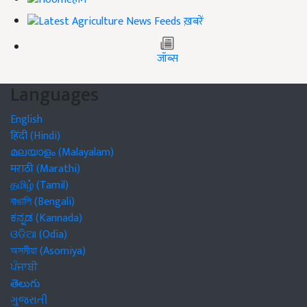
ख़बरें
जॉब्स
Languages
English
हिंदी (Hindi)
മലയാളം (Malayalam)
मराठी (Marathi)
தமிழ் (Tamil)
বাঙালি (Bengali)
ಕನ್ನಡ (Kannada)
ଓଡିଆ (Odia)
অসমীয়া (Asomiya)
ਪੰਜਾਬੀ
తెలుగు
ગુજરાતી