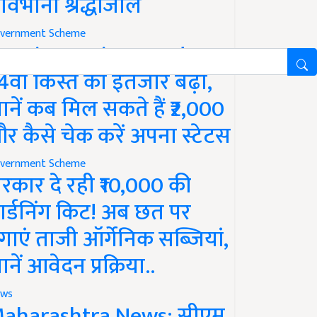
ावभीनी श्रद्धांजलि
vernment Scheme
M Kisan Yojana Update:
4वीं किस्त का इंतजार बढ़ा,
ानें कब मिल सकते हैं ₹2,000
र कैसे चेक करें अपना स्टेटस
vernment Scheme
रकार दे रही ₹10,000 की
ार्डनिंग किट! अब छत पर
गाएं ताजी ऑर्गेनिक सब्जियां,
ानें आवेदन प्रक्रिया..
ws
aharashtra News: सीएम