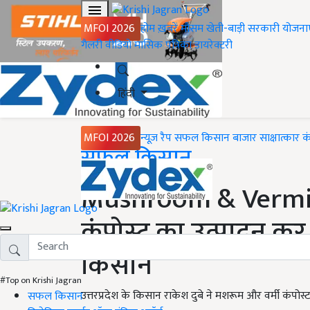
MFOI 2026
होम
ख़बरें
मौसम
खेती-बाड़ी
सरकारी योजना
गैलरी
वीडियो
मासिक पत्रिका
डायरेक्टरी
हिंदी
MFOI 2026
न्यूज़ रैप
सफल किसान
बाजार
साक्षात्कार
क
Home
सफल किसान
Mushroom & Vermic
कंपोस्ट का उत्पादन कर
किसान
#Top on Krishi Jagran
उत्तरप्रदेश के किसान राकेश दुबे ने मशरूम और वर्मी कं
सफल किसान