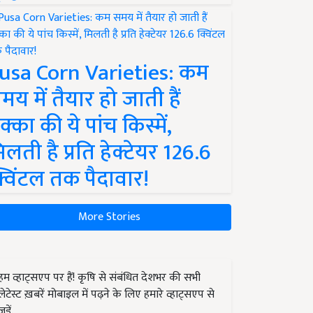
usa Corn Varieties: कम
मय में तैयार हो जाती हैं
क्का की ये पांच किस्में,
िलती है प्रति हेक्टेयर 126.6
्विंटल तक पैदावार!
More Stories
हम व्हाट्सएप पर हैं! कृषि से संबंधित देशभर की सभी
लेटेस्ट ख़बरें मोबाइल में पढ़ने के लिए हमारे व्हाट्सएप से
जुड़ें.