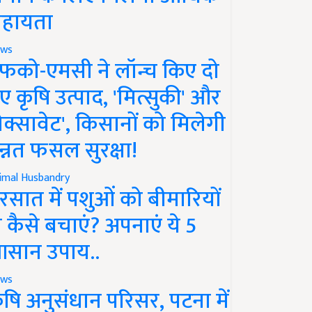
हायता
ws
फको-एमसी ने लॉन्च किए दो
ए कृषि उत्पाद, 'मित्सुकी' और
नेक्सावेट', किसानों को मिलेगी
न्नत फसल सुरक्षा!
imal Husbandry
रसात में पशुओं को बीमारियों
े कैसे बचाएं? अपनाएं ये 5
सान उपाय..
ws
ृषि अनुसंधान परिसर, पटना में