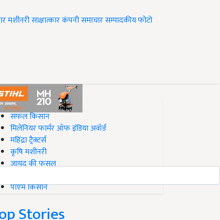
ार
मशीनरी
साक्षात्कार
कंपनी समाचार
सम्पादकीय
फोटो
op on Krishi Jagran
सफल किसान
मिलेनियर फार्मर ऑफ इंडिया अवॉर्ड
महिंद्रा ट्रैक्टर्स
कृषि मशीनरी
जायद की फसल
बिज़नेस आइडियाज
पीएम किसान
op Stories