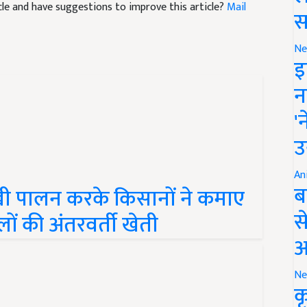
स
Ne
इ
न
'
उ
्खी पालन करके किसानों ने कमाए
An
ब
ं की अंतरवर्ती खेती
स
आ
Ne
क