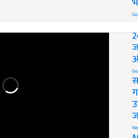
भ
Go
P
ERTISEMENT
2
ज
औ
Go
स
ग
उ
ज
Ne
M