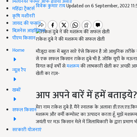
मिलेनियर फार्मर ऑफ इंडिया अवॉर्ड
विवेक कुमार राय
Updated on 6 September, 2022 11
महिंद्रा ट्रैक्टर्स
कृषि मशीनरी
जायद की फसल
बिज़नेस आइडियाज
पीएम किसान
राकेश दुबे ने की मशरूम की सफल खेती
Home
मौजूदा वक्त में बहुत सारे ऐसे किसान है जो आधुनिक तरीके से ख
से एक सफल किसान राकेश दुबे भी है. जोकि यूपी के मऊनाथ 
विगत कई वर्षों से
मशरूम
की लाभकारी खेती कर अच्छी आमदन
न्यूज़ रैप
खेती का राज़-
खबरें
आप अपने बारें में हमें बताइये?
मेरा नाम राकेश दुबे है. मैंने स्नातक के अलावा डी.एल.एड.कि
सफल किसान
मशरूम और वर्मी कम्पोस्ट का उत्पादन करता हूँ. मुझें मशरूम उ
जयंती पर मऊ किसान मेले में जिलाधिकारी के द्वारा प्रमाण भी मि
सरकारी योजनाएं