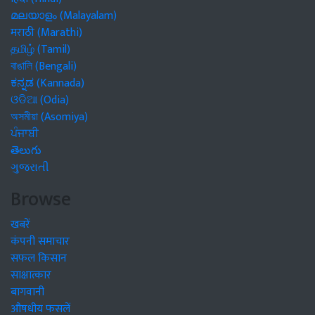
മലയാളം (Malayalam)
मराठी (Marathi)
தமிழ் (Tamil)
বাঙালি (Bengali)
ಕನ್ನಡ (Kannada)
ଓଡିଆ (Odia)
অসমীয়া (Asomiya)
ਪੰਜਾਬੀ
తెలుగు
ગુજરાતી
Browse
खबरें
कंपनी समाचार
सफल किसान
साक्षात्कार
बागवानी
औषधीय फसलें