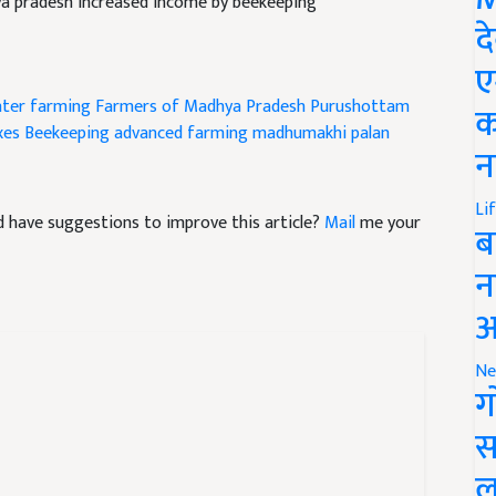
a pradesh increased income by beekeeping
द
ए
nter farming
Farmers of Madhya Pradesh Purushottam
क
xes
Beekeeping
advanced farming
madhumakhi palan
न
Li
and have suggestions to improve this article?
Mail
me your
ब
न
आ
Ne
ग
स
ल