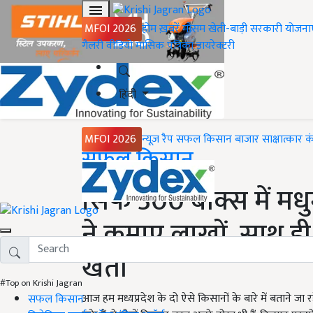
MFOI 2026
होम
ख़बरें
मौसम
खेती-बाड़ी
सरकारी योजना
गैलरी
वीडियो
मासिक पत्रिका
डायरेक्टरी
हिंदी
MFOI 2026
न्यूज़ रैप
सफल किसान
बाजार
साक्षात्कार
क
Home
सफल किसान
सिर्फ 300 बॉक्स में म
ने कमाए लाखों, साथ ही
खेती
#Top on Krishi Jagran
आज हम मध्यप्रदेश के दो ऐसे किसानों के बारे में बताने जा रहे
सफल किसान