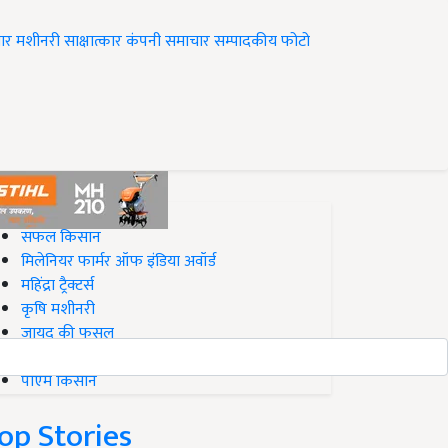
ार
मशीनरी
साक्षात्कार
कंपनी समाचार
सम्पादकीय
फोटो
op on Krishi Jagran
सफल किसान
मिलेनियर फार्मर ऑफ इंडिया अवॉर्ड
महिंद्रा ट्रैक्टर्स
कृषि मशीनरी
जायद की फसल
बिज़नेस आइडियाज
पीएम किसान
op Stories