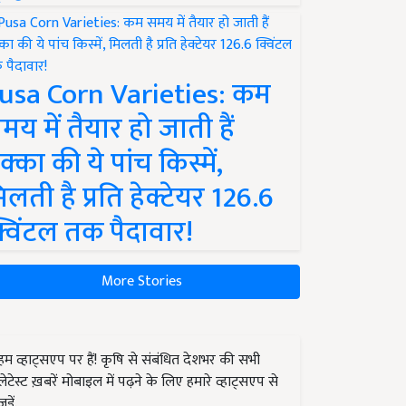
usa Corn Varieties: कम
मय में तैयार हो जाती हैं
क्का की ये पांच किस्में,
िलती है प्रति हेक्टेयर 126.6
्विंटल तक पैदावार!
More Stories
हम व्हाट्सएप पर हैं! कृषि से संबंधित देशभर की सभी
लेटेस्ट ख़बरें मोबाइल में पढ़ने के लिए हमारे व्हाट्सएप से
जुड़ें.