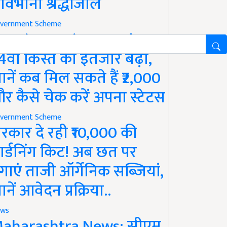
ावभीनी श्रद्धांजलि
vernment Scheme
M Kisan Yojana Update:
4वीं किस्त का इंतजार बढ़ा,
ानें कब मिल सकते हैं ₹2,000
र कैसे चेक करें अपना स्टेटस
vernment Scheme
रकार दे रही ₹10,000 की
ार्डनिंग किट! अब छत पर
गाएं ताजी ऑर्गेनिक सब्जियां,
ानें आवेदन प्रक्रिया..
ws
aharashtra News: सीएम