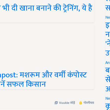
स
भी दी खाना बनाने की ट्रेनिंग, ये है
Ne
इ
न
'
उ
An
ब
t: मशरूम और वर्मी कंपोस्ट
स
 बनें सफल किसान
आ
Ne
क