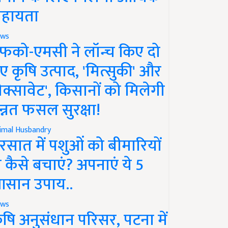
हायता
ws
फको-एमसी ने लॉन्च किए दो
ए कृषि उत्पाद, 'मित्सुकी' और
नेक्सावेट', किसानों को मिलेगी
न्नत फसल सुरक्षा!
imal Husbandry
रसात में पशुओं को बीमारियों
े कैसे बचाएं? अपनाएं ये 5
सान उपाय..
ws
ृषि अनुसंधान परिसर, पटना में