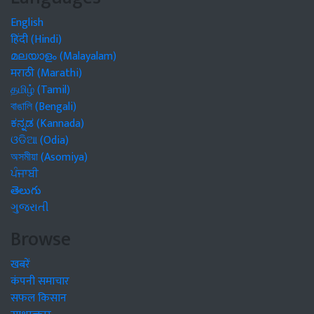
English
हिंदी (Hindi)
മലയാളം (Malayalam)
मराठी (Marathi)
தமிழ் (Tamil)
বাঙালি (Bengali)
ಕನ್ನಡ (Kannada)
ଓଡିଆ (Odia)
অসমীয়া (Asomiya)
ਪੰਜਾਬੀ
తెలుగు
ગુજરાતી
Browse
खबरें
कंपनी समाचार
सफल किसान