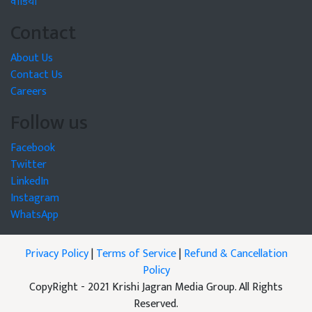
वीडियो
Contact
About Us
Contact Us
Careers
Follow us
Facebook
Twitter
LinkedIn
Instagram
WhatsApp
Privacy Policy
|
Terms of Service
|
Refund & Cancellation
Policy
CopyRight - 2021 Krishi Jagran Media Group. All Rights
Reserved.