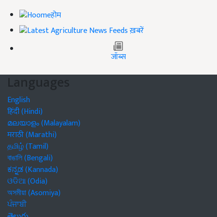
होम
ख़बरें
जॉब्स
Languages
English
हिंदी (Hindi)
മലയാളം (Malayalam)
मराठी (Marathi)
தமிழ் (Tamil)
বাঙালি (Bengali)
ಕನ್ನಡ (Kannada)
ଓଡିଆ (Odia)
অসমীয়া (Asomiya)
ਪੰਜਾਬੀ
తెలుగు