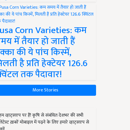
usa Corn Varieties: कम
मय में तैयार हो जाती हैं
क्का की ये पांच किस्में,
िलती है प्रति हेक्टेयर 126.6
्विंटल तक पैदावार!
More Stories
हम व्हाट्सएप पर हैं! कृषि से संबंधित देशभर की सभी
लेटेस्ट ख़बरें मोबाइल में पढ़ने के लिए हमारे व्हाट्सएप से
जुड़ें.