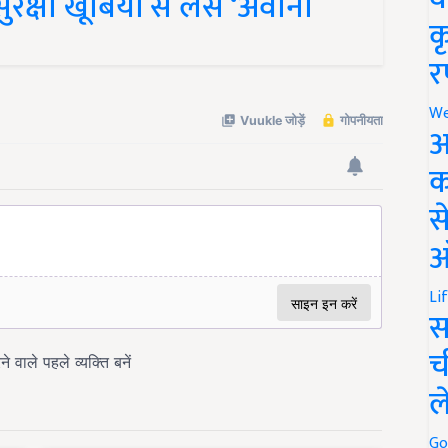
क
र
We
अ
क
स
ऑ
Li
स
च
ल
Go