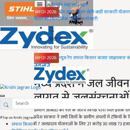
MFOI 2026
होम
ख़बरें
मौसम
खेती-बाड़ी
सरकारी योजना
गैलरी
वीडियो
मासिक पत्रिका
डायरेक्टरी
हिंदी
MFOI 2026
न्यूज़ रैप
सफल किसान
बाजार
साक्षात्कार
क
Home
ख़बरें
मध्य प्रदेश में जल जी
लागत से जलसंरचनाओं क
ग्रामीण आबादी को नल के जरिये स्वच्छ पानी मिले इसके 
प्रदेश सरकार ने सभी जिलों के ग्रामीण अंचलों में टंकियों क
#Top on Krishi Jagran
में 7 जलप्रदाय योजनाओं के लिए 21 करोड़ 30 लाख 73 हजार 
सफल किसान