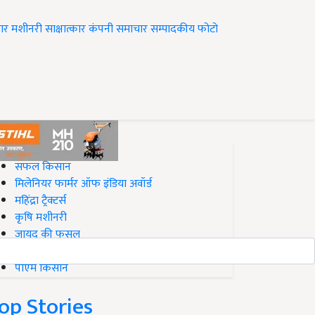
ार
मशीनरी
साक्षात्कार
कंपनी समाचार
सम्पादकीय
फोटो
op on Krishi Jagran
सफल किसान
मिलेनियर फार्मर ऑफ इंडिया अवॉर्ड
महिंद्रा ट्रैक्टर्स
कृषि मशीनरी
जायद की फसल
बिज़नेस आइडियाज
पीएम किसान
op Stories