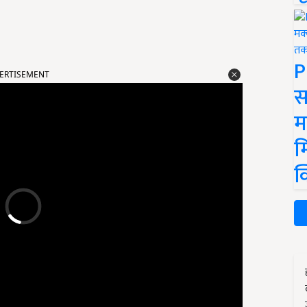
ERTISEMENT
P
स
म
म
क