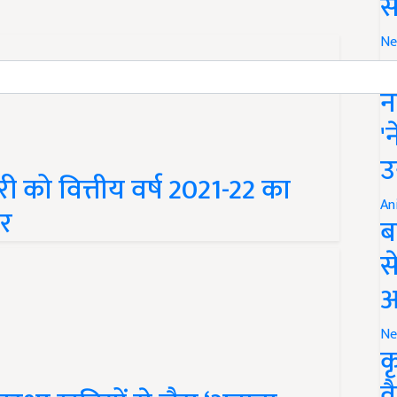
स
Ne
इ
न
'
 को वित्तीय वर्ष 2021-22 का
उ
ार
An
ब
स
आ
Ne
क
ुरक्षा खूबियों से लैस ‘अवाना
व