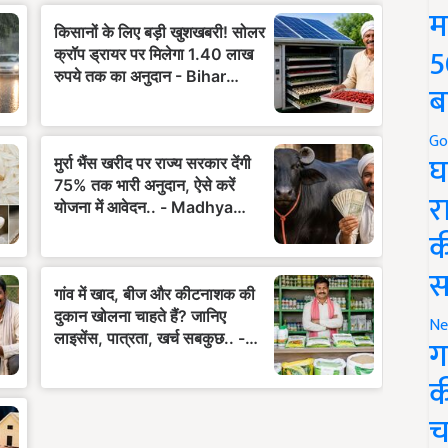
म
5
ब
Go
घ
र
क
स
Ne
ग
क
च