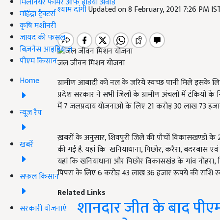
मिलेनियर फार्मर ऑफ इंडिया अवॉर्ड
श्याम दांगी
Updated on 8 February, 2021 7:26 PM I
महिंद्रा ट्रैक्टर्स
कृषि मशीनरी
जायद की फसल
बिज़नेस आइडियाज
पीएम किसान
जल जीवन मिशन योजना
Home
ग्रामीण आबादी को नल के जरिये स्वच्छ पानी मिले इसके 
प्रदेश सरकार ने सभी जिलों के ग्रामीण अंचलों में टंकियों क
में 7 जलप्रदाय योजनाओं के लिए 21 करोड़ 30 लाख 73 हजार 
न्यूज़ रैप
ख़बरों के अनुसार, शिवपुरी जिले की पाँचों विकासखण्डों के 27 ग
खबरें
की गई है. यहां कि खनियाधाना, पिछोर, करैरा, बदरबास एवं
यहां कि खनियाधाना और पिछोर विकासखंड के गांव नोहरा, सि
पिपरा के लिए 6 करोड़ 43 लाख 36 हजार रूपये की राशि स्व
सफल किसान
Related Links
शानदार जीत के बाद पीएम 
सरकारी योजनाएं