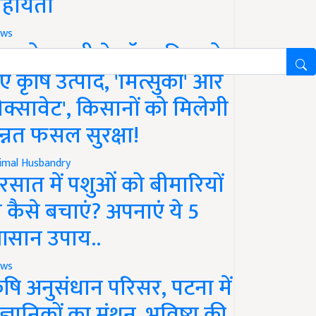
हायता
ws
फको-एमसी ने लॉन्च किए दो
ए कृषि उत्पाद, 'मित्सुकी' और
नेक्सावेट', किसानों को मिलेगी
न्नत फसल सुरक्षा!
imal Husbandry
रसात में पशुओं को बीमारियों
े कैसे बचाएं? अपनाएं ये 5
सान उपाय..
ws
ृषि अनुसंधान परिसर, पटना में
ैज्ञानिकों का मंथन, भविष्य की