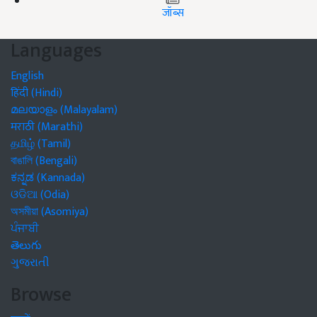
जॉब्स
Languages
English
हिंदी (Hindi)
മലയാളം (Malayalam)
मराठी (Marathi)
தமிழ் (Tamil)
বাঙালি (Bengali)
ಕನ್ನಡ (Kannada)
ଓଡିଆ (Odia)
অসমীয়া (Asomiya)
ਪੰਜਾਬੀ
తెలుగు
ગુજરાતી
Browse