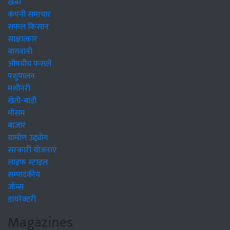
खबरें
कंपनी समाचार
सफल किसान
साक्षात्कार
बागवानी
औषधीय फसलें
पशुपालन
मशीनरी
खेती-बाड़ी
मौसम
बाजार
ग्रामीण उद्द्योग
सरकारी योजनाएं
लाइफ स्टाइल
सम्पादकीय
जॉब्स
डायरेक्टरी
Magazines