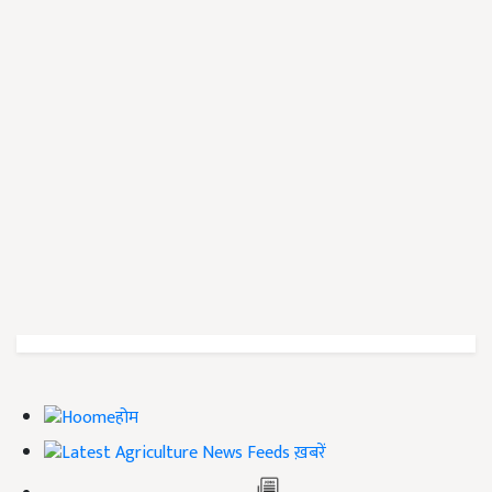
होम
ख़बरें