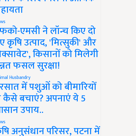
हायता
ws
फको-एमसी ने लॉन्च किए दो
ए कृषि उत्पाद, 'मित्सुकी' और
नेक्सावेट', किसानों को मिलेगी
न्नत फसल सुरक्षा!
imal Husbandry
रसात में पशुओं को बीमारियों
े कैसे बचाएं? अपनाएं ये 5
सान उपाय..
ws
ृषि अनुसंधान परिसर, पटना में