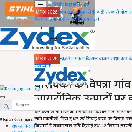
MFOI 2026
होम
ख़बरें
मौसम
खेती-बाड़ी
सरकारी योजना
गैलरी
वीडियो
मासिक पत्रिका
डायरेक्टरी
हिंदी
MFOI 2026
न्यूज़ रैप
सफल किसान
बाजार
साक्षात्कार
क
Home
ख़बरें
बाराबंकी के विपत्रा गां
ज़ायटॉनिक उत्पादों पर हु
बाराबंकी के ग्राम विपत्रा में आयोजित किसान गोष्ठी में लगभ
खेती तकनीकों, मिट्टी सुधार एवं सिंचाई बचत पर विस्तृत 
#Top on Krishi Jagran
किसानों ने सकारात्मक रुचि दिखाई तथा 32 किसान ज़ायटॉन
सफल किसान