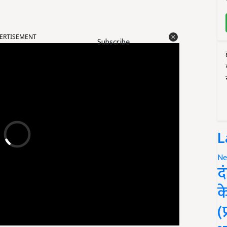
ERTISEMENT
Subscribe
L
Ne
द
क
(