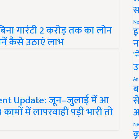
स
बिना गारंटी 2 करोड़ तक का लोन
Ne
इ
नें कैसे उठाएं लाभ
न
'
उ
An
ब
nt Update: जून–जुलाई में आ
स
कामों में लापरवाही पड़ी भारी तो
आ
Ne
क