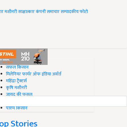
ार
मशीनरी
साक्षात्कार
कंपनी समाचार
सम्पादकीय
फोटो
op on Krishi Jagran
सफल किसान
मिलेनियर फार्मर ऑफ इंडिया अवॉर्ड
महिंद्रा ट्रैक्टर्स
कृषि मशीनरी
जायद की फसल
बिज़नेस आइडियाज
पीएम किसान
op Stories