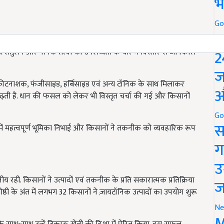
भ
Go
 किसानों को ज़ायटॉनिक टेक्नोलॉजी को सरल एवं प्रभावी तरीके से
P
 संतुलन और पोषक तत्वों की उपलब्धता के बारे में विस्तार से जानकारी
2
ज
कीटनाशक, फंजीसाइड, हर्बिसाइड एवं अन्य टॉनिक के साथ मिलाकर
ढ़ती है. धान की फसल को लेकर भी विस्तृत चर्चा की गई और किसानों
औ
Go
़ाने में महत्वपूर्ण भूमिका निभाई और किसानों ने तकनीक को व्यवहारिक रूप
स
ग
उ
य रही. किसानों ने उत्पादों एवं तकनीक के प्रति सकारात्मक प्रतिक्रिया
ठी के अंत में लगभग 32 किसानों ने ज़ायटॉनिक उत्पादों का उपयोग शुरू
ज
Ne
के साथ-साथ उन्हें टिकाऊ खेती की दिशा में प्रेरित किया. इस सफल
M