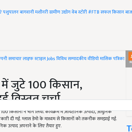
एं
पशुपालन
बागवानी
मशीनरी
ग्रामीण उद्योग
वेब स्टोरी
#FTB
सफल किसान
बाज
ंपनी समाचार
लाइफ स्टाइल
Jobs
विविध
सम्पादकीय
वीडियो
मासिक पत्रिका
#T
व में जुटे 100 किसान,
ई विस्तृत चर्चा
ग 100 किसानों ने भाग लिया. कार्यक्रम में ज़ायटॉनिक उत्पादों, आधुनिक
जानकारी दी गई. ग्लास डेमो के माध्यम से किसानों को तकनीक समझाई गई.
T
िक उत्पाद अपनाने के लिए तैयार हुए.