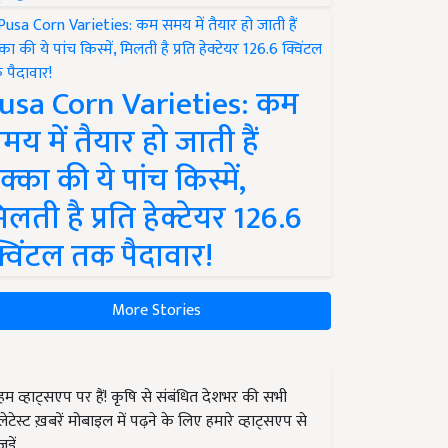
usa Corn Varieties: कम
मय में तैयार हो जाती हैं
क्का की ये पांच किस्में,
िलती है प्रति हेक्टेयर 126.6
्विंटल तक पैदावार!
More Stories
हम व्हाट्सएप पर हैं! कृषि से संबंधित देशभर की सभी
लेटेस्ट ख़बरें मोबाइल में पढ़ने के लिए हमारे व्हाट्सएप से
जुड़ें.