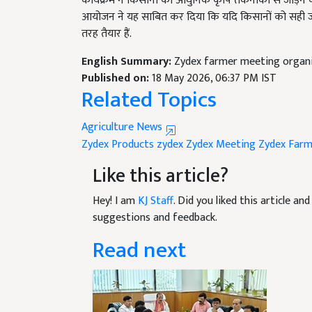
आयोजन ने यह साबित कर दिया कि यदि किसानों को सही जान
तरह तैयार हैं.
English Summary:
Zydex farmer meeting organiz
Published on:
18 May 2026, 06:37 PM IST
Related Topics
Agriculture News
Zydex Products
zydex
Zydex Meeting
Zydex Farm
Like this article?
Hey! I am
KJ Staff
. Did you liked this article a
suggestions and feedback.
Read next