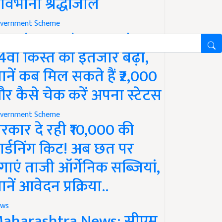
ावभीनी श्रद्धांजलि
vernment Scheme
M Kisan Yojana Update:
4वीं किस्त का इंतजार बढ़ा,
ानें कब मिल सकते हैं ₹2,000
र कैसे चेक करें अपना स्टेटस
vernment Scheme
रकार दे रही ₹10,000 की
ार्डनिंग किट! अब छत पर
गाएं ताजी ऑर्गेनिक सब्जियां,
ानें आवेदन प्रक्रिया..
ws
aharashtra News: सीएम