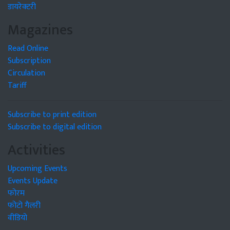
डायरेक्टरी
Magazines
Read Online
Subscription
Circulation
Tariff
Subscribe to print edition
Subscribe to digital edition
Activities
Upcoming Events
Events Update
फोरम
फोटो गैलरी
वीडियो