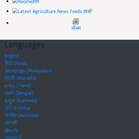
होम
ख़बरें
जॉब्स
Languages
English
हिंदी (Hindi)
മലയാളം (Malayalam)
मराठी (Marathi)
தமிழ் (Tamil)
বাঙালি (Bengali)
ಕನ್ನಡ (Kannada)
ଓଡିଆ (Odia)
অসমীয়া (Asomiya)
ਪੰਜਾਬੀ
తెలుగు
ગુજરાતી