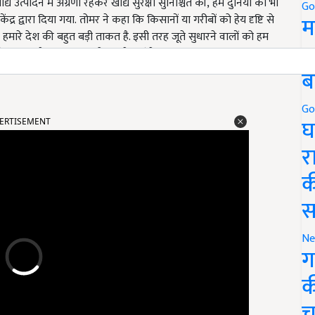
द्य उत्पादन में अग्रणी रहकर खाद्य सुरक्षा सुनिश्चित की, हम दुनिया को भी
Go
म
द्र द्वारा दिया गया. तोमर ने कहा कि किसानों या गरीबों को हेय दृष्टि से
र हमारे देश की बहुत बड़ी ताकत है. इसी तरह जूते सुधारने वालों को हम
5
ो फिर इसके दुष्परिणाम भी सामने आएंगे.
ब
ERTISEMENT
Go
घ
र
क
स
Ne
ग
क
च