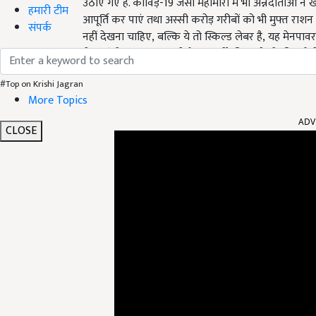
उठाए गए हैं. कोविड़-19 जैसी महामारी में भी अन्नदाताओं ने खा
हमारी टीम
आपूर्ति कर पाएं तथा अस्सी करोड़ गरीबों को भी मुफ्त राशन कें
संपर्क
नहीं देखना चाहिए, बल्कि ये तो स्किल्ड लेबर है, यह मेनपाव
लेदर इंजीनियर कह सकते हैं. इन वर्गों की अनदेखी की गई त
#Top on Krishi Jagran
More Topics
ADV
CLOSE