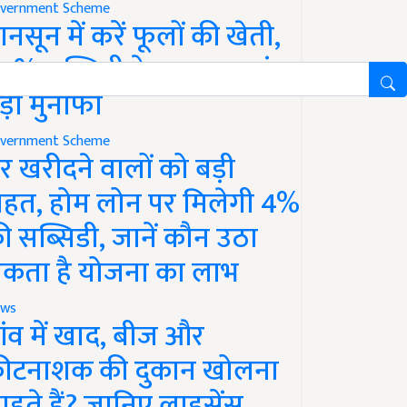
vernment Scheme
ानसून में करें फूलों की खेती,
0% सब्सिडी के साथ कमाएं
ड़ा मुनाफा
vernment Scheme
र खरीदने वालों को बड़ी
ाहत, होम लोन पर मिलेगी 4%
ी सब्सिडी, जानें कौन उठा
कता है योजना का लाभ
ws
ांव में खाद, बीज और
ीटनाशक की दुकान खोलना
ाहते हैं? जानिए लाइसेंस,