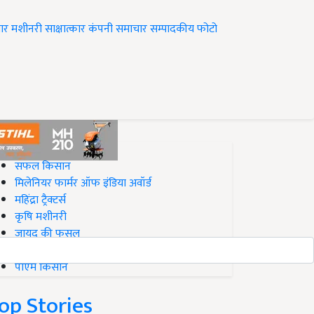
ार
मशीनरी
साक्षात्कार
कंपनी समाचार
सम्पादकीय
फोटो
op on Krishi Jagran
सफल किसान
मिलेनियर फार्मर ऑफ इंडिया अवॉर्ड
महिंद्रा ट्रैक्टर्स
कृषि मशीनरी
जायद की फसल
बिज़नेस आइडियाज
पीएम किसान
op Stories