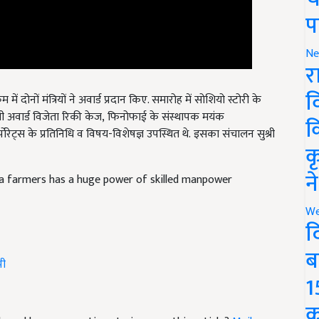
प
Ne
र
ें दोनों मंत्रियों ने अवार्ड प्रदान किए. समारोह में सोशियो स्टोरी के
व
मी अवार्ड विजेता रिकी केज, फिनोफाई के संस्थापक मयंक
्पोरेट्स के प्रतिनिधि व विषय-विशेषज्ञ उपस्थित थे. इसका संचालन सुश्री
क
क
dia farmers has a huge power of skilled manpower
न
We
द
पी
ब
1
icle and have suggestions to improve this article?
Mail
me
क