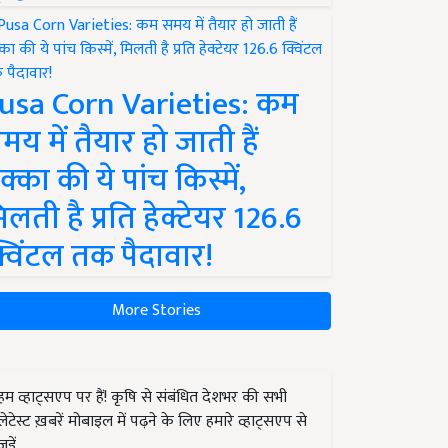
usa Corn Varieties: कम
मय में तैयार हो जाती हैं
क्का की ये पांच किस्में,
िलती है प्रति हेक्टेयर 126.6
्विंटल तक पैदावार!
More Stories
हम व्हाट्सएप पर हैं! कृषि से संबंधित देशभर की सभी
लेटेस्ट ख़बरें मोबाइल में पढ़ने के लिए हमारे व्हाट्सएप से
जुड़ें.