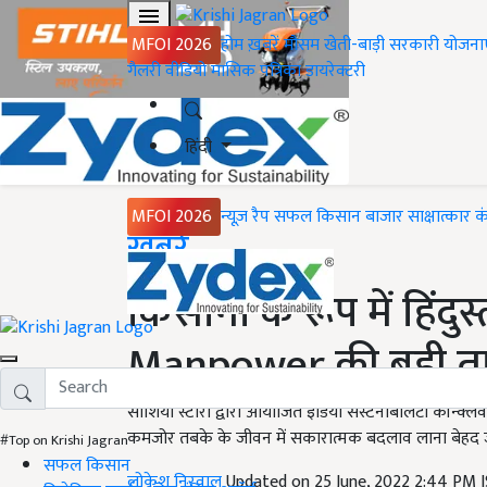
MFOI 2026
होम
ख़बरें
मौसम
खेती-बाड़ी
सरकारी योजना
गैलरी
वीडियो
मासिक पत्रिका
डायरेक्टरी
हिंदी
MFOI 2026
न्यूज़ रैप
सफल किसान
बाजार
साक्षात्कार
क
Home
ख़बरें
किसानों के रूप में हिंदु
Manpower की बड़ी ताक
सोशियो स्टोरी द्वारा आयोजित इंडिया सस्टेनेबिलिटी कॉन्क्लेव 
कमजोर तबके के जीवन में सकारात्मक बदलाव लाना बेहद ज
#Top on Krishi Jagran
सफल किसान
लोकेश निरवाल
Updated on 25 June, 2022 2:44 PM 