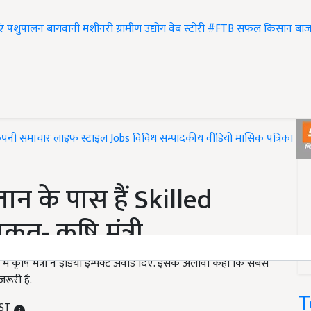
एं
पशुपालन
बागवानी
मशीनरी
ग्रामीण उद्योग
वेब स्टोरी
#FTB
सफल किसान
बाज
ंपनी समाचार
लाइफ स्टाइल
Jobs
विविध
सम्पादकीय
वीडियो
मासिक पत्रिका
#T
स्तान के पास हैं Skilled
त- कृषि मंत्री
में कृषि मंत्री ने इंडिया इम्पैक्ट अवार्ड दिए. इसके अलावा कहा कि सबसे
रूरी है.
T
IST