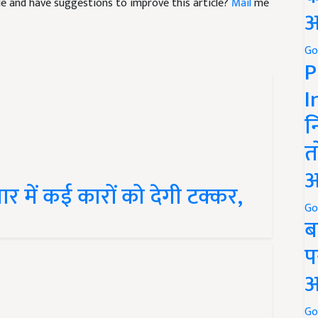
अ
Go
P
I
न
त
 में कई कारों को देगी टक्कर,
अ
Go
ब
प
अ
Go