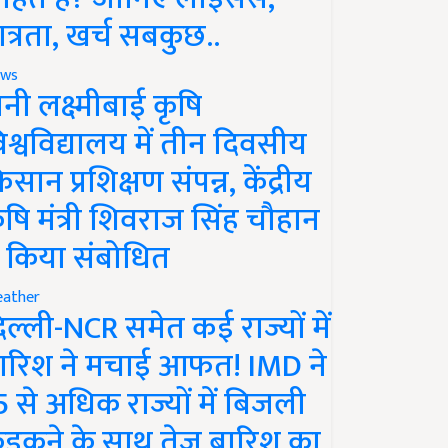
ात्रता, खर्च सबकुछ..
ws
ानी लक्ष्मीबाई कृषि
िश्वविद्यालय में तीन दिवसीय
िसान प्रशिक्षण संपन्न, केंद्रीय
ृषि मंत्री शिवराज सिंह चौहान
े किया संबोधित
ather
िल्ली-NCR समेत कई राज्यों में
ारिश ने मचाई आफत! IMD ने
5 से अधिक राज्यों में बिजली
ड़कने के साथ तेज बारिश का