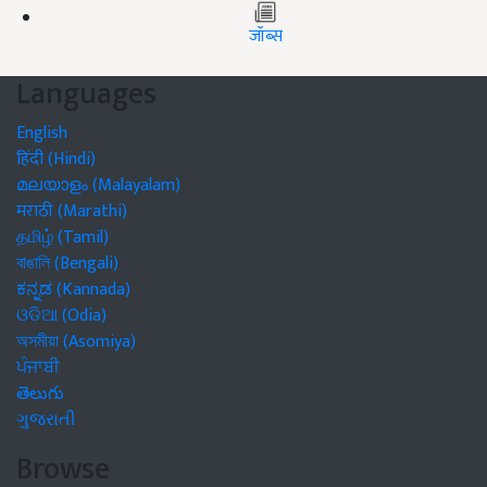
जॉब्स
Languages
English
हिंदी (Hindi)
മലയാളം (Malayalam)
मराठी (Marathi)
தமிழ் (Tamil)
বাঙালি (Bengali)
ಕನ್ನಡ (Kannada)
ଓଡିଆ (Odia)
অসমীয়া (Asomiya)
ਪੰਜਾਬੀ
తెలుగు
ગુજરાતી
Browse