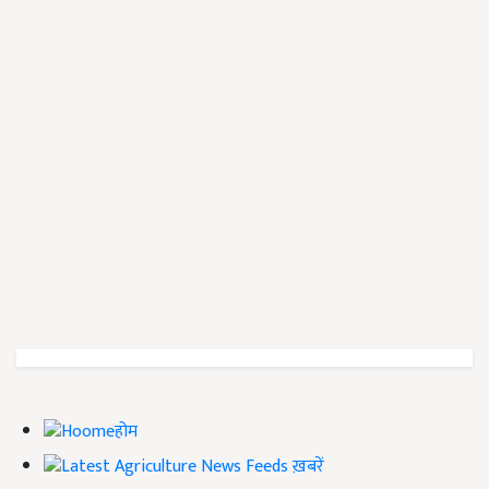
होम
ख़बरें