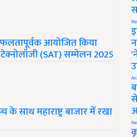
स
Ne
इ
न
ें सफलतापूर्वक आयोजित किया
'
 टेक्नोलॉजी (SAT) सम्मेलन 2025
उ
An
ब
स
आ
न्च के साथ महाराष्ट्र बाजार में रखा
Ne
क