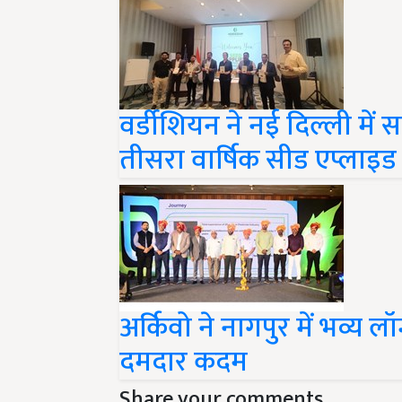
वर्डीशियन ने नई दिल्ली म
तीसरा वार्षिक सीड एप्लाइड
अर्किवो ने नागपुर में भव्य लॉ
दमदार कदम
Share your comments