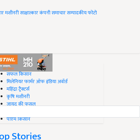
ार
मशीनरी
साक्षात्कार
कंपनी समाचार
सम्पादकीय
फोटो
op on Krishi Jagran
सफल किसान
मिलेनियर फार्मर ऑफ इंडिया अवॉर्ड
महिंद्रा ट्रैक्टर्स
कृषि मशीनरी
जायद की फसल
बिज़नेस आइडियाज
पीएम किसान
op Stories