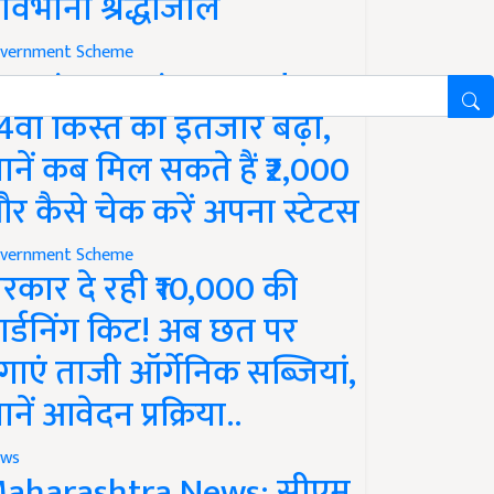
ावभीनी श्रद्धांजलि
vernment Scheme
M Kisan Yojana Update:
4वीं किस्त का इंतजार बढ़ा,
ानें कब मिल सकते हैं ₹2,000
र कैसे चेक करें अपना स्टेटस
vernment Scheme
रकार दे रही ₹10,000 की
ार्डनिंग किट! अब छत पर
गाएं ताजी ऑर्गेनिक सब्जियां,
ानें आवेदन प्रक्रिया..
ws
aharashtra News: सीएम