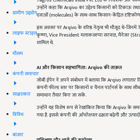
Tagros Chemicals India Pvt Ltd के निदेशक और संस्थापक
उन्होंने कहा कि Arqivo का उद्देश्‍य किसानों को टिकाऊ तथा
ग्रामीण उद्द्योग
दवाओं (molecules) के साथ-साथ किसान-केंद्रित दृष्टिको
इस अवसर पर Arqivo के वरिष्ठ नेतृत्व भी मौजूद थे-जिनमें 
लाइफ स्टाइल
कृष्णा, Vice President मलाकज्जप्पा सरवाड, मैनेजर (St
शामिल थे.
मौसम
AI
और किसान सहभागिता: Arqivo
की ताक़त
कंपनी समाचार
जोबी ईपेन ने अपने संबोधन में बताया कि Arqivo लगातार दिग
कंपनी फील्ड स्तर पर किसानों व चैनल पार्टनर्स के साथ स
साक्षात्कार
समाधान तैयार किए जा सकें.
उन्होंने यह विशेष रूप से रेखांकित किया कि Arqivo के समग
विविध
गया है. इससे कंपनी की
ऑपरेशनल दक्षता
बढ़ेगी और उत्पादों
बाजार