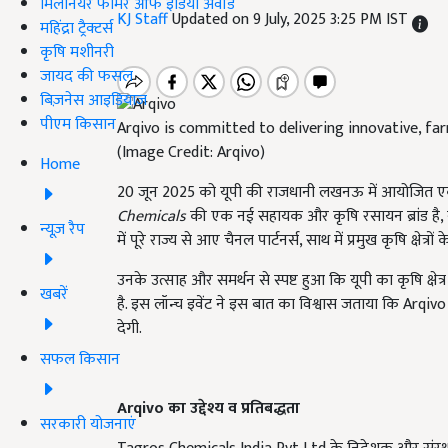
मिलेनियर फार्मर ऑफ इंडिया अवॉर्ड
KJ Staff
Updated on 9 July, 2025 3:25 PM IST
महिंद्रा ट्रैक्टर्स
कृषि मशीनरी
जायद की फसल
बिज़नेस आइडियाज
पीएम किसान
Arqivo is committed to delivering innovative, fa
(Image Credit: Arqivo)
Home
20 जून 2025 को यूपी की राजधानी लखनऊ में आयोजित एक 
Chemicals
की एक नई सहायक और कृषि रसायन ब्रांड है, ने
न्यूज़ रैप
में पूरे राज्य से आए चैनल पार्टनर्स, साथ में प्रमुख कृषि क्षेत्
उनके उत्साह और समर्थन से स्पष्ट हुआ कि यूपी का कृषि क्
खबरें
है. इस लॉन्च इवेंट ने इस बात का विश्वास जताया कि Ar
देगी.
सफल किसान
Arqivo
का उद्देश्य व प्रतिबद्धता
सरकारी योजनाएं