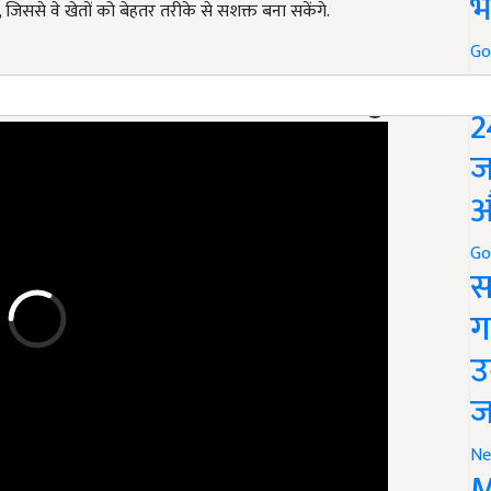
भ
 जिससे वे खेतों को बेहतर तरीके से सशक्त बना सकेंगे.
Go
P
2
ERTISEMENT
ज
औ
Go
स
ग
उ
ज
Ne
M