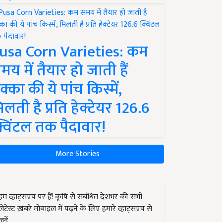
usa Corn Varieties: कम
मय में तैयार हो जाती हैं
क्का की ये पांच किस्में,
िलती है प्रति हेक्टेयर 126.6
्विंटल तक पैदावार!
More Stories
हम व्हाट्सएप पर हैं! कृषि से संबंधित देशभर की सभी
लेटेस्ट ख़बरें मोबाइल में पढ़ने के लिए हमारे व्हाट्सएप से
जुड़ें.