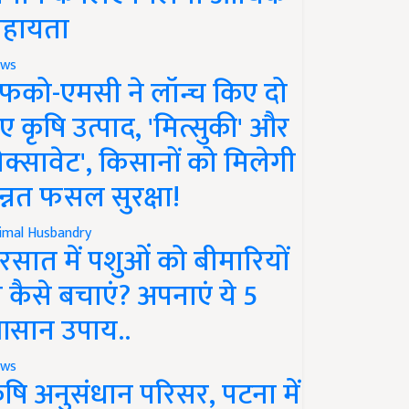
हायता
ws
फको-एमसी ने लॉन्च किए दो
ए कृषि उत्पाद, 'मित्सुकी' और
नेक्सावेट', किसानों को मिलेगी
न्नत फसल सुरक्षा!
imal Husbandry
रसात में पशुओं को बीमारियों
े कैसे बचाएं? अपनाएं ये 5
सान उपाय..
ws
ृषि अनुसंधान परिसर, पटना में