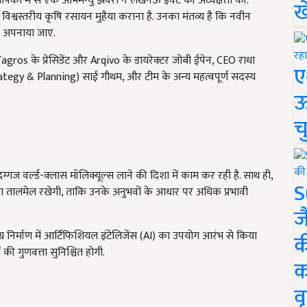
ों में से एक अभिमन्यु झवेरी ने लखनऊ इवेंट की अध्यक्षता की.
ख
 विश्वस्तरीय कृषि रसायन मुहैया कराना है. उनका मंतव्य है कि नवीन
ण अपनाया जाए.
Tagros के प्रेसिडेंट और Arqivo के डायरेक्टर जोबी ईपेन, CEO राधा
ए
rategy & Planning) साई गौथम, और टीम के अन्य महत्वपूर्ण सदस्य
ऊ
च
्गज वर्ल्ड-क्लास मॉलिक्यूल्स लाने की दिशा में काम कर रही है. साथ ही,
S
ीधा तालमेल रखेगी, ताकि उनके अनुभवों के आधार पर अधिक प्रभावी
ज
्र निर्माण में आर्टिफिशियल इंटेलिजेंस (AI) का उपयोग आरंभ से किया
क
 की गुणवत्ता सुनिश्चित होगी.
क
वृ