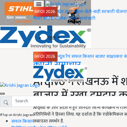
MFOI 2026
होम
ख़बरें
मौसम
खेती-बाड़ी
सरकारी योजना
गैलरी
वीडियो
मासिक पत्रिका
डायरेक्टरी
हिंदी
MFOI 2026
न्यूज़ रैप
सफल किसान
बाजार
साक्षात्कार
क
Home
कंपनी समाचार
Arqivo ने लखनऊ में शा
बाजार में रखा दमदार 
Arqivo के उत्तर प्रदेश में हुए शानदार लॉन्च कार्यक्रम में राज्
प्रतिनिधियों ने हिस्सा लिया. यह दर्शाता है कि एग्रोकेमिकल 
#Top on Krishi Jagran
जबरदस्त समर्थन है.
सफल किसान