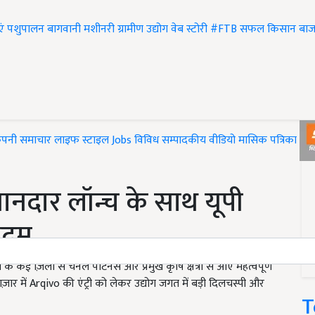
एं
पशुपालन
बागवानी
मशीनरी
ग्रामीण उद्योग
वेब स्टोरी
#FTB
सफल किसान
बाज
ंपनी समाचार
लाइफ स्टाइल
Jobs
विविध
सम्पादकीय
वीडियो
मासिक पत्रिका
#T
नदार लॉन्च के साथ यूपी
कदम
य के कई ज़िलों से चैनल पार्टनर्स और प्रमुख कृषि क्षेत्रों से आए महत्वपूर्ण
बाज़ार में Arqivo की एंट्री को लेकर उद्योग जगत में बड़ी दिलचस्पी और
T