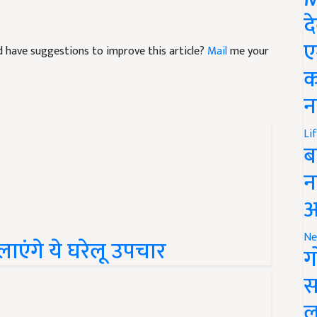
द
ए
and have suggestions to improve this article?
Mail
me your
क
न
Li
ब
न
आ
Ne
लाएंगे ये घरेलू उपचार
ग
स
ल