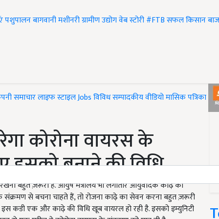
एं
पशुपालन
बागवानी
मशीनरी
ग्रामीण उद्योग
वेब स्टोरी
#FTB
सफल किसान
बाज
ंपनी समाचार
लाइफ स्टाइल
Jobs
विविध
सम्पादकीय
वीडियो
मासिक पत्रिका
#T
 करेगा कोरोना वायरस के
िए इसको बनाने की विधि
खना बहुत ज़रूरी है. आयुष मंत्रालय भी लगातार आयुर्वेदिक काढ़े का
ंक्रमण से बचना चाहते हैं, तो रोजना काढ़े का सेवन करना बहुत ज़रूरी
T
 इस कडी एक और काढ़े की विधि खूब वायरल हो रही है. इसको इम्युनिटी