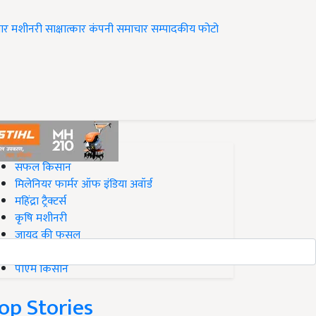
ार
मशीनरी
साक्षात्कार
कंपनी समाचार
सम्पादकीय
फोटो
op on Krishi Jagran
सफल किसान
मिलेनियर फार्मर ऑफ इंडिया अवॉर्ड
महिंद्रा ट्रैक्टर्स
कृषि मशीनरी
जायद की फसल
बिज़नेस आइडियाज
पीएम किसान
op Stories