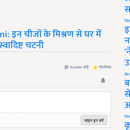
स
Ne
इ
इन चीजों के मिश्रण से घर में
न
स्वादिष्ट चटनी
'
उ
An
ब
स
आ
Ne
क