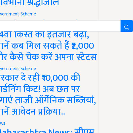
ावभीनी श्रद्धांजलि
vernment Scheme
M Kisan Yojana Update:
4वीं किस्त का इंतजार बढ़ा,
ानें कब मिल सकते हैं ₹2,000
र कैसे चेक करें अपना स्टेटस
vernment Scheme
रकार दे रही ₹10,000 की
ार्डनिंग किट! अब छत पर
गाएं ताजी ऑर्गेनिक सब्जियां,
ानें आवेदन प्रक्रिया..
ws
aharashtra News: सीएम