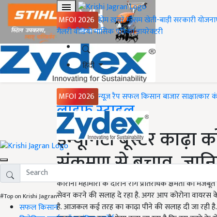
MFOI 2026
होम
ख़बरें
मौसम
खेती-बाड़ी
सरकारी योजना
गैलरी
वीडियो
मासिक पत्रिका
डायरेक्टरी
हिंदी
MFOI 2026
न्यूज़ रैप
सफल किसान
बाजार
साक्षात्कार
क
Home
लाइफ स्टाइल
इम्यूनिटी बूस्टर काढ़ा
संक्रमण से बचाव, जान
कोरोना महामारी के दौरान रोग प्रतिरोधक क्षमता को मजबूत र
सेवन करने की सलाह दे रहा है. अगर आप कोरोना वायरस के स
#Top on Krishi Jagran
है. आजकल कई तरह का काढ़ा पीने की सलाह दी जा रही है.
सफल किसान