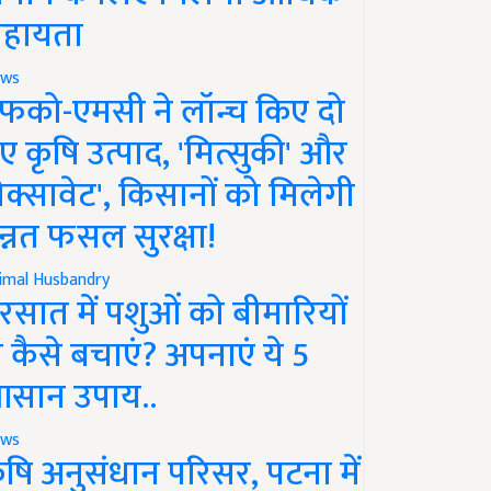
हायता
ws
फको-एमसी ने लॉन्च किए दो
ए कृषि उत्पाद, 'मित्सुकी' और
नेक्सावेट', किसानों को मिलेगी
न्नत फसल सुरक्षा!
imal Husbandry
रसात में पशुओं को बीमारियों
े कैसे बचाएं? अपनाएं ये 5
सान उपाय..
ws
ृषि अनुसंधान परिसर, पटना में