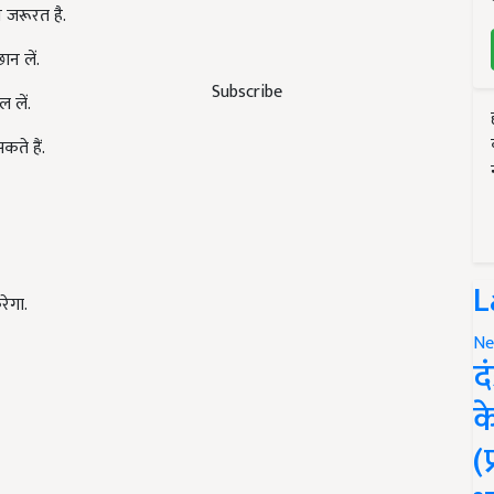
ी जरूरत है.
न लें.
Subscribe
 लें.
कते हैं.
L
रेगा.
Ne
द
क
(