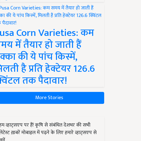
usa Corn Varieties: कम
मय में तैयार हो जाती हैं
क्का की ये पांच किस्में,
िलती है प्रति हेक्टेयर 126.6
्विंटल तक पैदावार!
More Stories
हम व्हाट्सएप पर हैं! कृषि से संबंधित देशभर की सभी
लेटेस्ट ख़बरें मोबाइल में पढ़ने के लिए हमारे व्हाट्सएप से
जुड़ें.