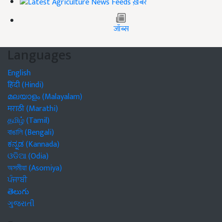
ख़बरें
जॉब्स
Languages
English
हिंदी (Hindi)
മലയാളം (Malayalam)
मराठी (Marathi)
தமிழ் (Tamil)
বাঙালি (Bengali)
ಕನ್ನಡ (Kannada)
ଓଡିଆ (Odia)
অসমীয়া (Asomiya)
ਪੰਜਾਬੀ
తెలుగు
ગુજરાતી