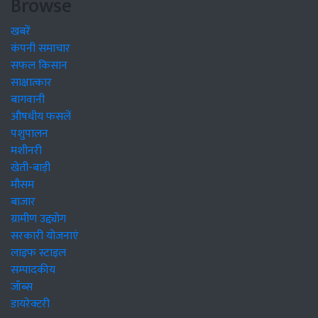
Browse
खबरें
कंपनी समाचार
सफल किसान
साक्षात्कार
बागवानी
औषधीय फसलें
पशुपालन
मशीनरी
खेती-बाड़ी
मौसम
बाजार
ग्रामीण उद्द्योग
सरकारी योजनाएं
लाइफ स्टाइल
सम्पादकीय
जॉब्स
डायरेक्टरी