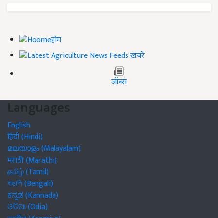
होम
ख़बरें
जॉब्स
Languages
English
हिंदी (Hindi)
മലയാളം (Malayalam)
मराठी (Marathi)
தமிழ் (Tamil)
বাঙালি (Bengali)
ಕನ್ನಡ (Kannada)
ଓଡିଆ (Odia)