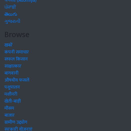
অসমীয়া (Asomiya)
ਪੰਜਾਬੀ
తెలుగు
ગુજરાતી
Browse
खबरें
कंपनी समाचार
सफल किसान
साक्षात्कार
बागवानी
औषधीय फसलें
पशुपालन
मशीनरी
खेती-बाड़ी
मौसम
बाजार
ग्रामीण उद्द्योग
सरकारी योजनाएं