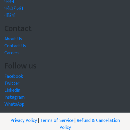
फोरम
फोटो गैलरी
वीडियो
Contact
About Us
Contact Us
Careers
Follow us
Facebook
Twitter
LinkedIn
Instagram
WhatsApp
Privacy Policy
|
Terms of Service
|
Refund & Cancellation
Policy