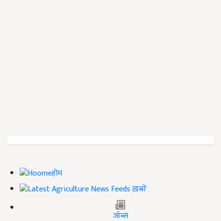
होम
ख़बरें
जॉब्स