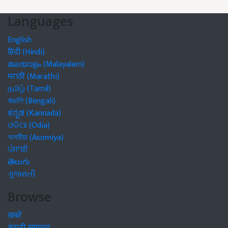
Languages
English
हिंदी (Hindi)
മലയാളം (Malayalam)
मराठी (Marathi)
தமிழ் (Tamil)
বাঙালি (Bengali)
ಕನ್ನಡ (Kannada)
ଓଡିଆ (Odia)
অসমীয়া (Asomiya)
ਪੰਜਾਬੀ
తెలుగు
ગુજરાતી
Browse
खबरें
कंपनी समाचार