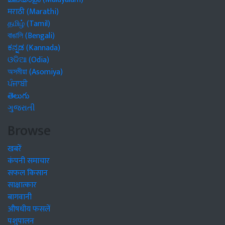
मराठी (Marathi)
தமிழ் (Tamil)
বাঙালি (Bengali)
ಕನ್ನಡ (Kannada)
ଓଡିଆ (Odia)
অসমীয়া (Asomiya)
ਪੰਜਾਬੀ
తెలుగు
ગુજરાતી
Browse
खबरें
कंपनी समाचार
सफल किसान
साक्षात्कार
बागवानी
औषधीय फसलें
पशुपालन