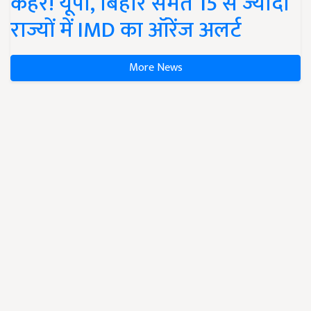
कहर! यूपी, बिहार समेत 15 से ज्यादा
राज्यों में IMD का ऑरेंज अलर्ट
More News