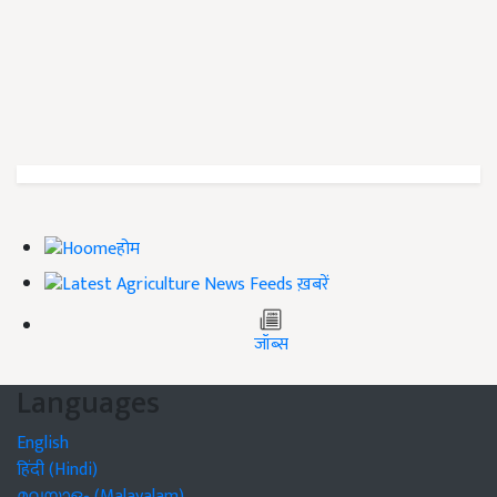
होम
ख़बरें
जॉब्स
Languages
English
हिंदी (Hindi)
മലയാളം (Malayalam)