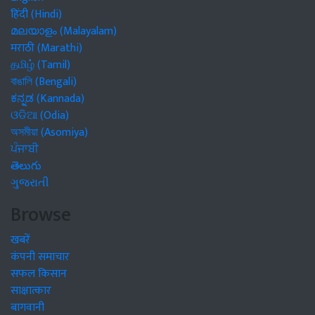
हिंदी (Hindi)
മലയാളം (Malayalam)
मराठी (Marathi)
தமிழ் (Tamil)
বাঙালি (Bengali)
ಕನ್ನಡ (Kannada)
ଓଡିଆ (Odia)
অসমীয়া (Asomiya)
ਪੰਜਾਬੀ
తెలుగు
ગુજરાતી
Browse
खबरें
कंपनी समाचार
सफल किसान
साक्षात्कार
बागवानी