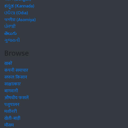
ಕನ್ನಡ (Kannada)
ଓଡିଆ (Odia)
অসমীয়া (Asomiya)
ਪੰਜਾਬੀ
తెలుగు
ગુજરાતી
Browse
खबरें
कंपनी समाचार
सफल किसान
साक्षात्कार
बागवानी
औषधीय फसलें
पशुपालन
मशीनरी
खेती-बाड़ी
मौसम