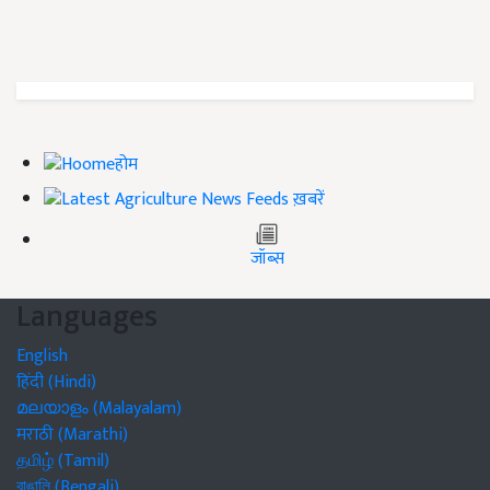
होम
ख़बरें
जॉब्स
Languages
English
हिंदी (Hindi)
മലയാളം (Malayalam)
मराठी (Marathi)
தமிழ் (Tamil)
বাঙালি (Bengali)