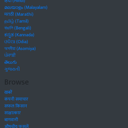
हिंदी (Hindi)
മലയാളം (Malayalam)
मराठी (Marathi)
தமிழ் (Tamil)
বাঙালি (Bengali)
ಕನ್ನಡ (Kannada)
ଓଡିଆ (Odia)
অসমীয়া (Asomiya)
ਪੰਜਾਬੀ
తెలుగు
ગુજરાતી
Browse
खबरें
कंपनी समाचार
सफल किसान
साक्षात्कार
बागवानी
औषधीय फसलें