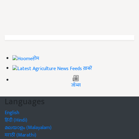
होम
ख़बरें
जॉब्स
Languages
English
हिंदी (Hindi)
മലയാളം (Malayalam)
मराठी (Marathi)