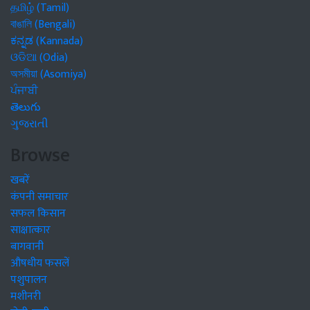
தமிழ் (Tamil)
বাঙালি (Bengali)
ಕನ್ನಡ (Kannada)
ଓଡିଆ (Odia)
অসমীয়া (Asomiya)
ਪੰਜਾਬੀ
తెలుగు
ગુજરાતી
Browse
खबरें
कंपनी समाचार
सफल किसान
साक्षात्कार
बागवानी
औषधीय फसलें
पशुपालन
मशीनरी