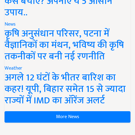
कैसे बचाएं? अपनाएं ये 5 आसान
उपाय..
News
कृषि अनुसंधान परिसर, पटना में
वैज्ञानिकों का मंथन, भविष्य की कृषि
तकनीकों पर बनी नई रणनीति
Weather
अगले 12 घंटों के भीतर बारिश का
कहर! यूपी, बिहार समेत 15 से ज्यादा
राज्यों में IMD का ऑरेंज अलर्ट
More News