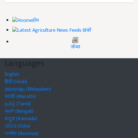
होम
ख़बरें
जॉब्स
Languages
English
हिंदी (Hindi)
മലയാളം (Malayalam)
मराठी (Marathi)
தமிழ் (Tamil)
বাঙালি (Bengali)
ಕನ್ನಡ (Kannada)
ଓଡିଆ (Odia)
অসমীয়া (Asomiya)