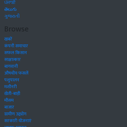
ਪੰਜਾਬੀ
తెలుగు
ગુજરાતી
Browse
खबरें
कंपनी समाचार
सफल किसान
साक्षात्कार
बागवानी
औषधीय फसलें
पशुपालन
मशीनरी
खेती-बाड़ी
मौसम
बाजार
ग्रामीण उद्द्योग
सरकारी योजनाएं