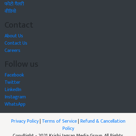
फोटो गैलरी
वीडियो
Contact
About Us
Contact Us
Careers
Follow us
Facebook
Twitter
LinkedIn
Instagram
WhatsApp
Privacy Policy
|
Terms of Service
|
Refund & Cancellation
Policy
CopyRight - 2021 Krishi Jagran Media Group. All Rights