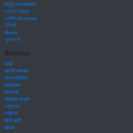
ಕನ್ನಡ (Kannada)
ଓଡିଆ (Odia)
অসমীয়া (Asomiya)
ਪੰਜਾਬੀ
తెలుగు
ગુજરાતી
Browse
खबरें
कंपनी समाचार
सफल किसान
साक्षात्कार
बागवानी
औषधीय फसलें
पशुपालन
मशीनरी
खेती-बाड़ी
मौसम