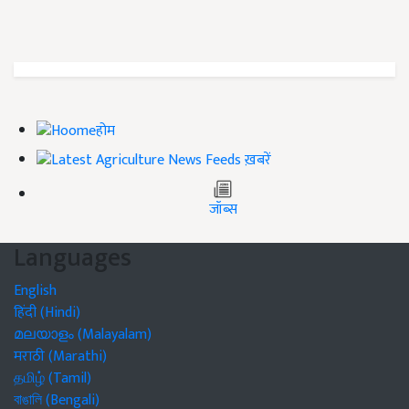
होम
ख़बरें
जॉब्स
Languages
English
हिंदी (Hindi)
മലയാളം (Malayalam)
मराठी (Marathi)
தமிழ் (Tamil)
বাঙালি (Bengali)