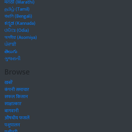
मराठी (Marathi)
தமிழ் (Tamil)
বাঙালি (Bengali)
ಕನ್ನಡ (Kannada)
ଓଡିଆ (Odia)
অসমীয়া (Asomiya)
ਪੰਜਾਬੀ
తెలుగు
ગુજરાતી
Browse
खबरें
कंपनी समाचार
सफल किसान
साक्षात्कार
बागवानी
औषधीय फसलें
पशुपालन