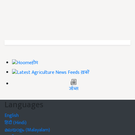
होम
ख़बरें
जॉब्स
Languages
English
हिंदी (Hindi)
മലയാളം (Malayalam)