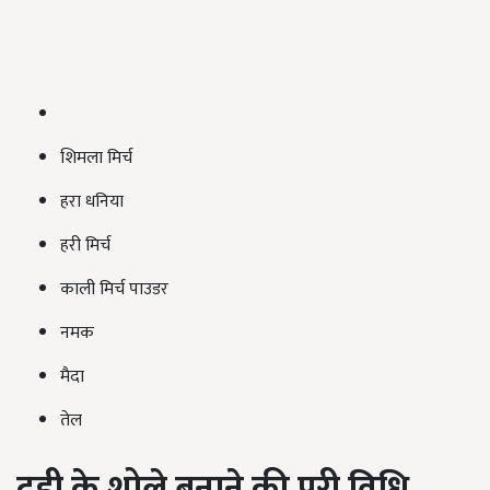
शिमला मिर्च
हरा धनिया
हरी मिर्च
काली मिर्च पाउडर
नमक
मैदा
तेल
दही
के
शोले
बनाने
की
पूरी
विधि