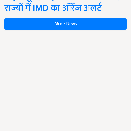
राज्यों में IMD का ऑरेंज अलर्ट
More News