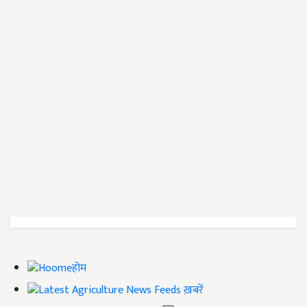
होम
ख़बरें