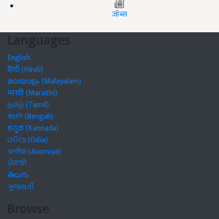
जॉब्स
Languages
English
हिंदी (Hindi)
മലയാളം (Malayalam)
मराठी (Marathi)
தமிழ் (Tamil)
বাঙালি (Bengali)
ಕನ್ನಡ (Kannada)
ଓଡିଆ (Odia)
অসমীয়া (Asomiya)
ਪੰਜਾਬੀ
తెలుగు
ગુજરાતી
Browse