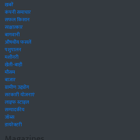
खबरें
कंपनी समाचार
सफल किसान
साक्षात्कार
बागवानी
औषधीय फसलें
पशुपालन
मशीनरी
खेती-बाड़ी
मौसम
बाजार
ग्रामीण उद्द्योग
सरकारी योजनाएं
लाइफ स्टाइल
सम्पादकीय
जॉब्स
डायरेक्टरी
Magazines