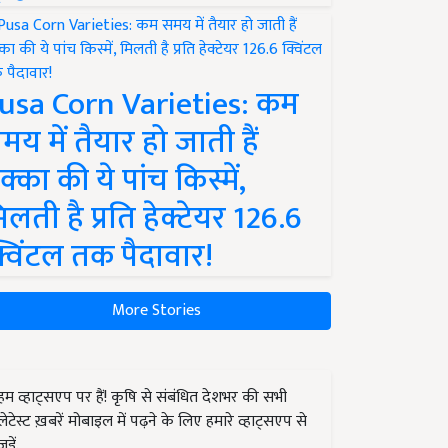
usa Corn Varieties: कम
मय में तैयार हो जाती हैं
क्का की ये पांच किस्में,
िलती है प्रति हेक्टेयर 126.6
्विंटल तक पैदावार!
More Stories
हम व्हाट्सएप पर हैं! कृषि से संबंधित देशभर की सभी
लेटेस्ट ख़बरें मोबाइल में पढ़ने के लिए हमारे व्हाट्सएप से
जुड़ें.