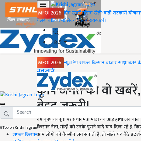
MFOI 2026
होम
ख़बरें
मौसम
खेती-बाड़ी
सरकारी योजना
गैलरी
वीडियो
मासिक पत्रिका
डायरेक्टरी
हिंदी
MFOI 2026
न्यूज़ रैप
सफल किसान
बाजार
साक्षात्कार
क
Home
ख़बरें
कृषि जगत की वो खबरें
बेहद जरूरी!
नए कृषि कानूनों पर प्रधानमंत्री मोदी को आड़े हाथों लेने व
किसान नेता, मोदी को उनके पुराने वादे याद दिला रहे हैं. कि
#Top on Krishi Jagran
आम लोगों को वैक्सीन लग सकती है, तो बॉर्डर पर बैठे प्रदर्श
सफल किसान