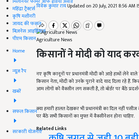
मिलेनियर फार्मर ऑफ इंडिया अवॉर्ड
विवेक कुमार राय
Updated on 20 July, 2021 8:56 AM 
महिंद्रा ट्रैक्टर्स
कृषि मशीनरी
जायद की फसल
बिज़नेस आइडियाज
पीएम किसान
Agriculture News
किसानों ने मोदी को याद करवा
Home
न्यूज़ रैप
नए कृषि कानूनों पर प्रधानमंत्री मोदी को आड़े हाथों लेने व
किसान नेता, मोदी को उनके पुराने वादे याद दिला रहे हैं. कि
आम लोगों को वैक्सीन लग सकती है, तो बॉर्डर पर बैठे प्रदर्श
खबरें
क्या हमारी हालत देखकर भी प्रधानमंत्री का दिल नहीं पसीज रहा
सफल किसान
पर बैठे सभी किसानों का मुफ्त में वैक्सीनेशन होना चाहिए.
Related Links
सरकारी योजनाएं
कृषि जगत से जुड़ी 10 बड़ी 