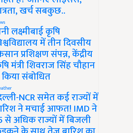
ात्रता, खर्च सबकुछ..
ws
ानी लक्ष्मीबाई कृषि
िश्वविद्यालय में तीन दिवसीय
िसान प्रशिक्षण संपन्न, केंद्रीय
ृषि मंत्री शिवराज सिंह चौहान
े किया संबोधित
ather
िल्ली-NCR समेत कई राज्यों में
ारिश ने मचाई आफत! IMD ने
5 से अधिक राज्यों में बिजली
ड़कने के साथ तेज बारिश का