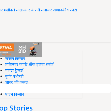
ार
मशीनरी
साक्षात्कार
कंपनी समाचार
सम्पादकीय
फोटो
op on Krishi Jagran
सफल किसान
मिलेनियर फार्मर ऑफ इंडिया अवॉर्ड
महिंद्रा ट्रैक्टर्स
कृषि मशीनरी
जायद की फसल
बिज़नेस आइडियाज
पीएम किसान
op Stories