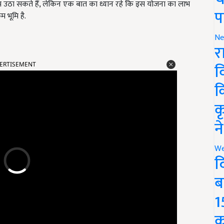
 उठा सकते हैं, लेकिन एक बात का ध्यान रहे कि इस योजना का लाभ
प
 भूमि है.
Ne
र
ERTISEMENT
व
क
क
न
We
द
ब
1
क