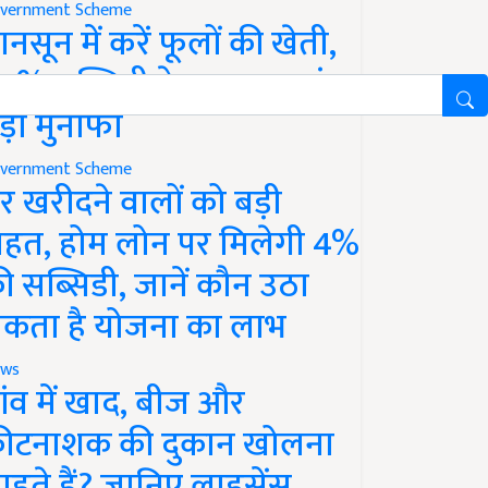
vernment Scheme
ानसून में करें फूलों की खेती,
0% सब्सिडी के साथ कमाएं
ड़ा मुनाफा
vernment Scheme
र खरीदने वालों को बड़ी
ाहत, होम लोन पर मिलेगी 4%
ी सब्सिडी, जानें कौन उठा
कता है योजना का लाभ
ws
ांव में खाद, बीज और
ीटनाशक की दुकान खोलना
ाहते हैं? जानिए लाइसेंस,