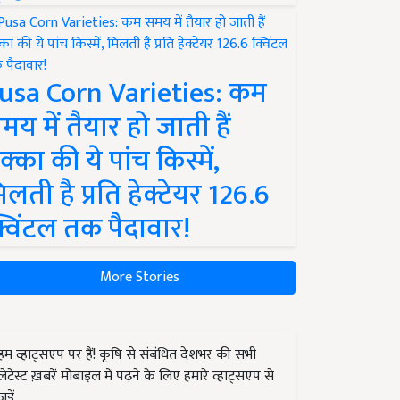
usa Corn Varieties: कम
मय में तैयार हो जाती हैं
क्का की ये पांच किस्में,
िलती है प्रति हेक्टेयर 126.6
्विंटल तक पैदावार!
More Stories
हम व्हाट्सएप पर हैं! कृषि से संबंधित देशभर की सभी
लेटेस्ट ख़बरें मोबाइल में पढ़ने के लिए हमारे व्हाट्सएप से
जुड़ें.