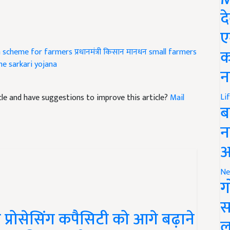
द
ए
क
n scheme for farmers
प्रधानमंत्री किसान मानधन
small farmers
me
sarkari yojana
न
Li
ticle and have suggestions to improve this article?
Mail
ब
न
आ
Ne
ग
स
 प्रोसेसिंग कपैसिटी को आगे बढ़ाने
ल