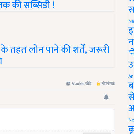
तक की सब्सिडी !
स
Ne
इ
न
ा के तहत लोन पाने की शर्तें, जरूरी
'
ा
उ
An
ब
स
आ
Ne
क