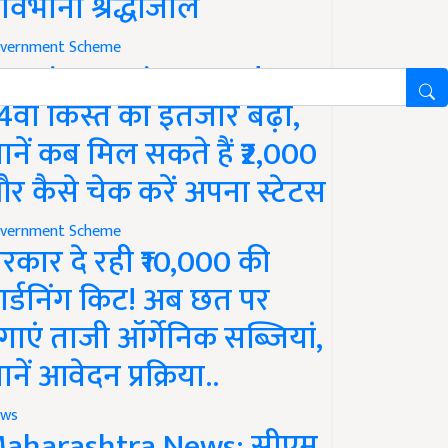
ावभीनी श्रद्धांजलि
vernment Scheme
M Kisan Yojana Update:
4वीं किस्त का इंतजार बढ़ा,
ानें कब मिल सकते हैं ₹2,000
र कैसे चेक करें अपना स्टेटस
vernment Scheme
रकार दे रही ₹10,000 की
ार्डनिंग किट! अब छत पर
गाएं ताजी ऑर्गेनिक सब्जियां,
ानें आवेदन प्रक्रिया..
ws
aharashtra News: सीएम