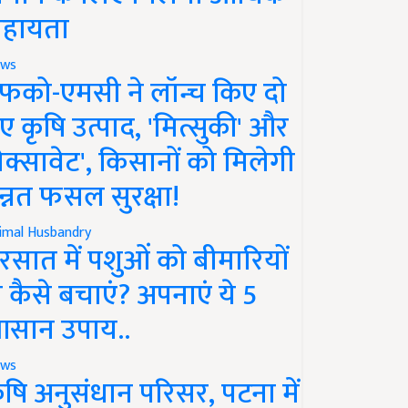
हायता
ws
फको-एमसी ने लॉन्च किए दो
ए कृषि उत्पाद, 'मित्सुकी' और
नेक्सावेट', किसानों को मिलेगी
न्नत फसल सुरक्षा!
imal Husbandry
रसात में पशुओं को बीमारियों
े कैसे बचाएं? अपनाएं ये 5
सान उपाय..
ws
ृषि अनुसंधान परिसर, पटना में