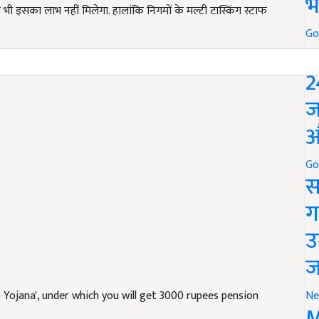
भ
ो भी इसका लाभ नहीं मिलेगा. हालांकि निगमों के मल्टी टास्किंग स्टाफ
Go
P
काउंटेंट्स और आर्किटेक्ट जैसे पेशेवर लोगों को इसका लाभ नहीं मिलेगा.
2
ज
औ
Go
स
ग
उ
ज
ojana', under which you will get 3000 rupees pension
Ne
M