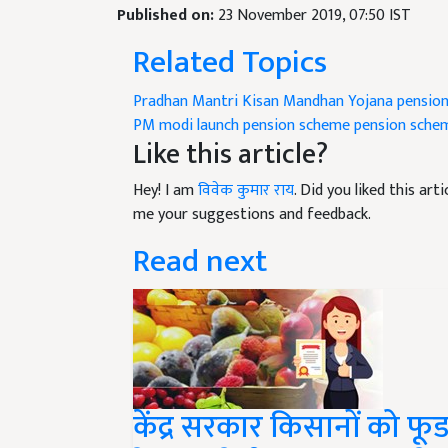
Published on:
23 November 2019, 07:50 IST
Related Topics
Pradhan Mantri Kisan Mandhan Yojana
pensio
PM modi launch pension scheme
pension sche
Like this article?
Hey! I am
विवेक कुमार राय
. Did you liked this ar
me your suggestions and feedback.
Read next
केंद्र सरकार किसानों को फूड