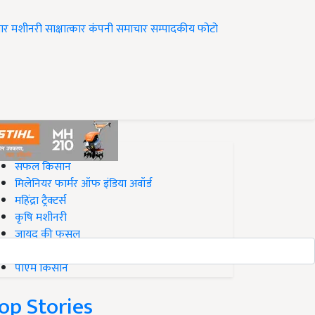
ार
मशीनरी
साक्षात्कार
कंपनी समाचार
सम्पादकीय
फोटो
op on Krishi Jagran
सफल किसान
मिलेनियर फार्मर ऑफ इंडिया अवॉर्ड
महिंद्रा ट्रैक्टर्स
कृषि मशीनरी
जायद की फसल
बिज़नेस आइडियाज
पीएम किसान
op Stories