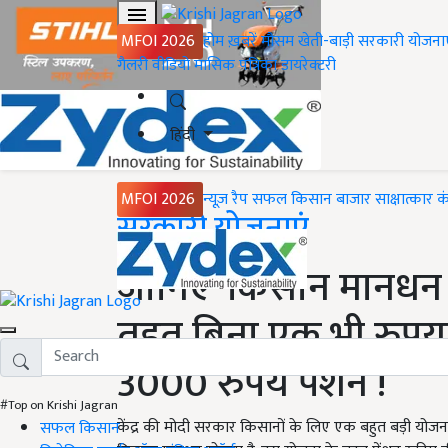
MFOI 2026
होम
ख़बरें
मौसम
खेती-बाड़ी
सरकारी योजना
गैलरी
वीडियो
मासिक पत्रिका
डायरेक्टरी
हिंदी
MFOI 2026
न्यूज़ रैप
सफल किसान
बाजार
साक्षात्कार
क
Home
सरकारी योजनाएं
जानिए ‘किसान मानधन यो
तहत बिना एक भी रुपया 
3000 रुपये पेंशन !
#Top on Krishi Jagran
केंद्र की मोदी सरकार किसानों के लिए एक बहुत बड़ी योजना
सफल किसान