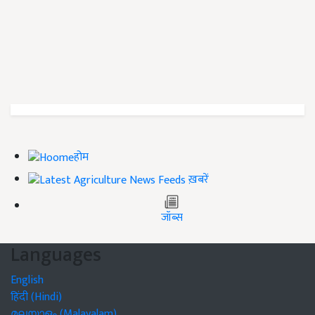
होम
ख़बरें
जॉब्स
Languages
English
हिंदी (Hindi)
മലയാളം (Malayalam)