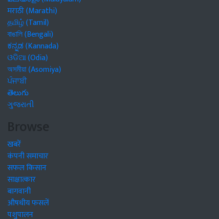
मराठी (Marathi)
தமிழ் (Tamil)
বাঙালি (Bengali)
ಕನ್ನಡ (Kannada)
ଓଡିଆ (Odia)
অসমীয়া (Asomiya)
ਪੰਜਾਬੀ
తెలుగు
ગુજરાતી
Browse
खबरें
कंपनी समाचार
सफल किसान
साक्षात्कार
बागवानी
औषधीय फसलें
पशुपालन