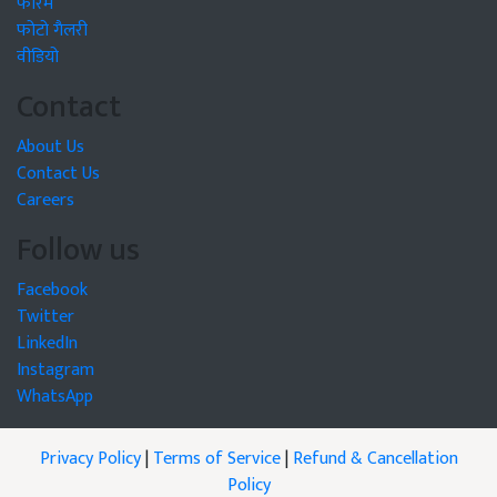
फोरम
फोटो गैलरी
वीडियो
Contact
About Us
Contact Us
Careers
Follow us
Facebook
Twitter
LinkedIn
Instagram
WhatsApp
Privacy Policy
|
Terms of Service
|
Refund & Cancellation
Policy