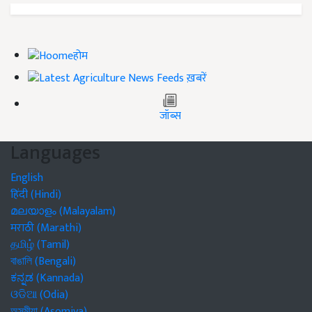
होम
ख़बरें
जॉब्स
Languages
English
हिंदी (Hindi)
മലയാളം (Malayalam)
मराठी (Marathi)
தமிழ் (Tamil)
বাঙালি (Bengali)
ಕನ್ನಡ (Kannada)
ଓଡିଆ (Odia)
অসমীয়া (Asomiya)