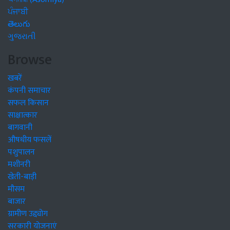
ਪੰਜਾਬੀ
తెలుగు
ગુજરાતી
Browse
खबरें
कंपनी समाचार
सफल किसान
साक्षात्कार
बागवानी
औषधीय फसलें
पशुपालन
मशीनरी
खेती-बाड़ी
मौसम
बाजार
ग्रामीण उद्द्योग
सरकारी योजनाएं