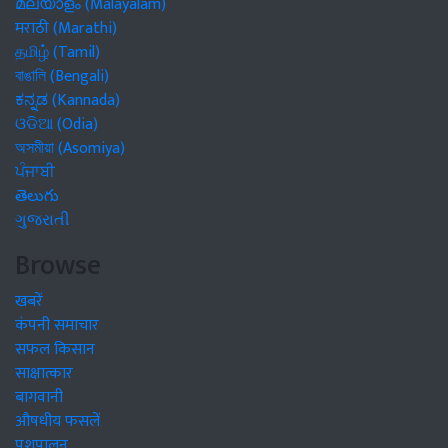
മലയാളം (Malayalam)
मराठी (Marathi)
தமிழ் (Tamil)
বাঙালি (Bengali)
ಕನ್ನಡ (Kannada)
ଓଡିଆ (Odia)
অসমীয়া (Asomiya)
ਪੰਜਾਬੀ
తెలుగు
ગુજરાતી
Browse
खबरें
कंपनी समाचार
सफल किसान
साक्षात्कार
बागवानी
औषधीय फसलें
पशुपालन