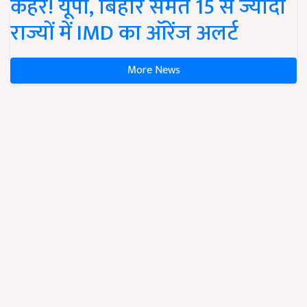
कहर! यूपी, बिहार समेत 15 से ज्यादा
राज्यों में IMD का ऑरेंज अलर्ट
More News