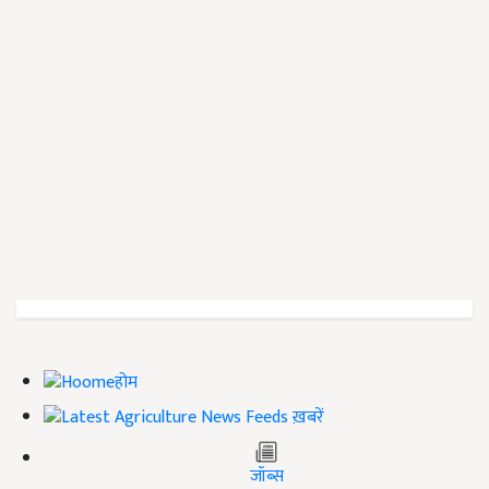
होम
ख़बरें
जॉब्स