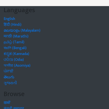
Languages
English
हिंदी (Hindi)
മലയാളം (Malayalam)
मराठी (Marathi)
தமிழ் (Tamil)
বাঙালি (Bengali)
ಕನ್ನಡ (Kannada)
ଓଡିଆ (Odia)
অসমীয়া (Asomiya)
ਪੰਜਾਬੀ
తెలుగు
ગુજરાતી
Browse
खबरें
कंपनी समाचार