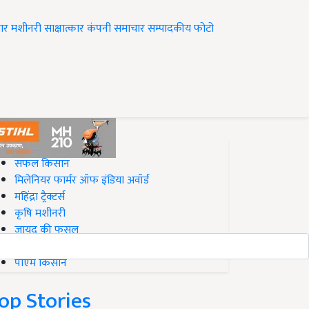
ार
मशीनरी
साक्षात्कार
कंपनी समाचार
सम्पादकीय
फोटो
op on Krishi Jagran
सफल किसान
मिलेनियर फार्मर ऑफ इंडिया अवॉर्ड
महिंद्रा ट्रैक्टर्स
कृषि मशीनरी
जायद की फसल
बिज़नेस आइडियाज
पीएम किसान
op Stories