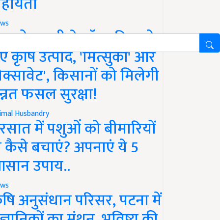
हायता
ws
फको-एमसी ने लॉन्च किए दो
ए कृषि उत्पाद, 'मित्सुकी' और
नेक्सावेट', किसानों को मिलेगी
न्नत फसल सुरक्षा!
imal Husbandry
रसात में पशुओं को बीमारियों
े कैसे बचाएं? अपनाएं ये 5
सान उपाय..
ws
ृषि अनुसंधान परिसर, पटना में
ैज्ञानिकों का मंथन, भविष्य की