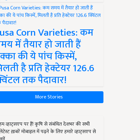
usa Corn Varieties: कम
मय में तैयार हो जाती हैं
क्का की ये पांच किस्में,
िलती है प्रति हेक्टेयर 126.6
्विंटल तक पैदावार!
More Stories
हम व्हाट्सएप पर हैं! कृषि से संबंधित देशभर की सभी
लेटेस्ट ख़बरें मोबाइल में पढ़ने के लिए हमारे व्हाट्सएप से
जुड़ें.