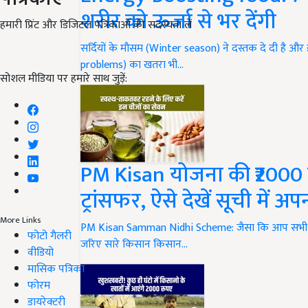
शरीर को ऊर्जा से भर देंगी
हमारी प्रिंट और डिजिटल पत्रिकाओं की सदस्यता लें
सर्दियों के मौसम (Winter season) ने दस्तक दे दी है और
problems) का खतरा भी…
सोशल मीडिया पर हमारे साथ जुड़ें:
PM Kisan योजना की ₹2000 रक
ट्रांसफर, ऐसे देखें सूची में अ
More Links
PM Kisan Samman Nidhi Scheme: जैसा कि आप सभी लोग जा
फोटो गैलरी
जरिए सारे किसान किसान…
वीडियो
मासिक पत्रिका
फोरम
डायरेक्टरी