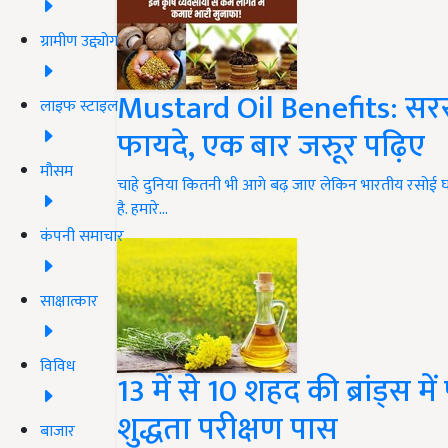
ग्रामीण उद्द्योग
Mustard Oil Benefits: सरसों
लाइफ स्टाइल
फायदे, एक बार जरुूर पढ़िए
मौसम
चाहे दुनिया कितनी भी आगे बढ़ जाए लेकिन भारतीय रसोई घरो
है. हमारे…
कंपनी समाचार
साक्षात्कार
विविध
13 में से 10 शहद की ब्रांड्स 
शुद्धता परीक्षण पास
बाजार