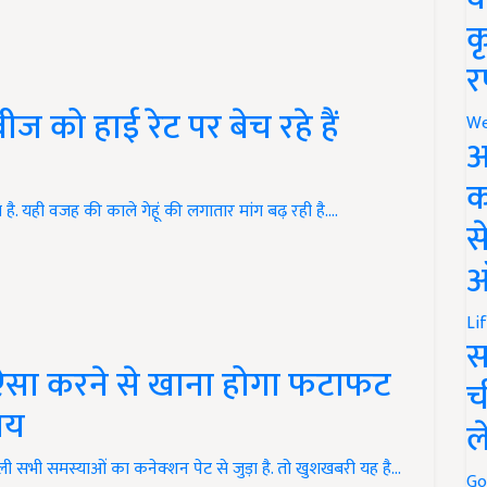
क
र
ीज को हाई रेट पर बेच रहे हैं
We
अ
क
ै. यही वजह की काले गेहूं की लगातार मांग बढ़ रही है.…
स
ऑ
Li
स
ऐसा करने से खाना होगा फटाफट
च
ाय
ल
ली सभी समस्याओं का कनेक्शन पेट से जुड़ा है. तो खुशखबरी यह है…
Go