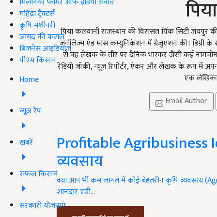
पिय
मिलेनियर फार्मर ऑफ इंडिया अवॉर्ड
महिंद्रा ट्रैक्टर्स
कृषि मशीनरी
पिया कलवानी राजस्थान की विरासत पिंक सिटी जयपुर की 
जायद की फसल
जर्नलिज्म एंड मास कम्युनिकेशन में ग्रेजुएशन की। डिग्री 
बिज़नेस आइडियाज
से वह लेखक के तौर पर दैनिक भास्कर जैसी कई नामचीन ब्रा
पीएम किसान
रेडियो जॉकी, न्यूज रिपोर्टर, एंकर और लेखक के रूप में अ
एक लेखिका क
Home
Email Author
न्यूज़ रैप
Profitable Agribusiness I
खबरें
व्यवसाय
सफल किसान
क्या आप भी कम लागत में कोई बेहतरीन कृषि व्यवसाय (A
शानदार एग्री…
सरकारी योजनाएं