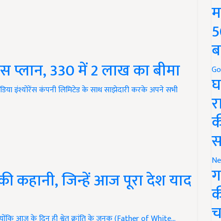
म
5
ब
ंस प्लान, 330 में 2 लाख का बीमा
Go
घ
इंडिया इंश्योरेंस कंपनी लिमिटेड के साथ साझेदारी करके अपने सभी
र
क
स
Ne
ग
ी कहानी, जिन्हें आज पूरा देश याद
क
च
्योंकि आज के दिन ही श्वेत क्रांति के जनक (Father of White…