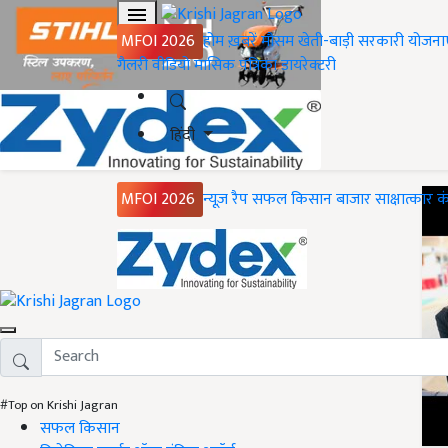
MFOI 2026
होम
ख़बरें
मौसम
खेती-बाड़ी
सरकारी योजना
गैलरी
वीडियो
मासिक पत्रिका
डायरेक्टरी
हिंदी
MFOI 2026
न्यूज़ रैप
सफल किसान
बाजार
साक्षात्कार
क
#Top on Krishi Jagran
सफल किसान