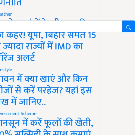
णनीति
ather
गले 12 घंटों के भीतर बारिश
ा कहर! यूपी, बिहार समेत 15
े ज्यादा राज्यों में IMD का
रेंज अलर्ट
festyle
ावन में क्या खाएं और किन
ीजों से करें परहेज? यहां इस
ेख में जानिए..
vernment Scheme
ानसून में करें फूलों की खेती,
0% सब्सिडी के साथ कमाएं