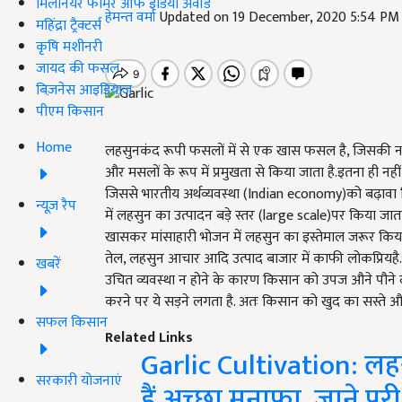
मिलेनियर फार्मर ऑफ इंडिया अवॉर्ड
हेमन्त वर्मा
Updated on 19 December, 2020 5:54 PM
महिंद्रा ट्रैक्टर्स
कृषि मशीनरी
जायद की फसल
बिज़नेस आइडियाज
पीएम किसान
Home
लहसुनकंद रूपी फसलों में से एक खास फसल है, जिसकी ना के
और मसलों के रूप में प्रमुखता से किया जाता है.इतना ही नहीं
जिससे भारतीय अर्थव्यवस्था (Indian economy)को बढ़ावा मिलता
न्यूज़ रैप
में लहसुन का उत्पादन बड़े स्तर (large scale)पर किया जाता 
खासकर मांसाहारी भोजन में लहसुन का इस्तेमाल जरूर किया ज
तेल, लहसुन आचार आदि उत्पाद बाजार में काफी लोकप्रियह
खबरें
उचित व्यवस्था न होने के कारण किसान को उपज औने पौने दा
करने पर ये सड़ने लगता है. अतः किसान को खुद का सस्ते औ
सफल किसान
Related Links
Garlic Cultivation: ल
सरकारी योजनाएं
हैं अच्छा मुनाफा, जाने पू