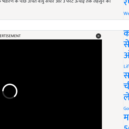
र
क भंडारण के पीछे उचित वायु संचार और 3 फीट ऊंचाई तक लहसुन का
We
अ
क
ERTISEMENT
स
ऑ
Li
स
च
ल
Go
म
5