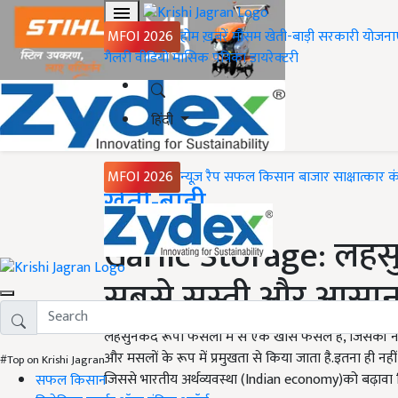
MFOI 2026
होम
ख़बरें
मौसम
खेती-बाड़ी
सरकारी योजना
गैलरी
वीडियो
मासिक पत्रिका
डायरेक्टरी
हिंदी
MFOI 2026
न्यूज़ रैप
सफल किसान
बाजार
साक्षात्कार
क
Home
खेती-बाड़ी
Garlic Storage: लहसुन
सबसे सस्ती और आसान
लहसुनकंद रूपी फसलों में से एक खास फसल है, जिसकी ना के
और मसलों के रूप में प्रमुखता से किया जाता है.इतना ही नहीं
#Top on Krishi Jagran
जिससे भारतीय अर्थव्यवस्था (Indian economy)को बढ़ावा 
सफल किसान