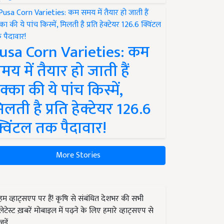
usa Corn Varieties: कम
मय में तैयार हो जाती हैं
क्का की ये पांच किस्में,
िलती है प्रति हेक्टेयर 126.6
्विंटल तक पैदावार!
More Stories
हम व्हाट्सएप पर हैं! कृषि से संबंधित देशभर की सभी
लेटेस्ट ख़बरें मोबाइल में पढ़ने के लिए हमारे व्हाट्सएप से
जुड़ें.