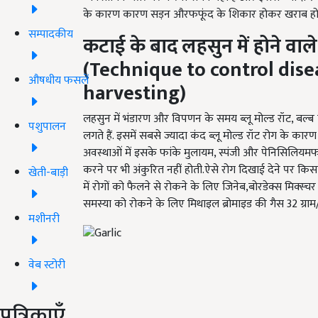
के कारण कारण सड़न औरफफूंद के शिकार होकर खराब हो जा
सम्पादकीय
कटाई
के बाद
लहसुन में होने वाल
(
Technique to control disea
औषधीय फसलें
harvesting
)
लहसुन में भंडारण और विपणन के समय ब्लू मोल्ड रॉट, बल्ब की 
पशुपालन
लगते हैं. इसमें सबसे ज्यादा कंद ब्लू मोल्ड रॉट रोग के कार
अवस्थाओं में इसके फांके मुलायम, स्पंजी और पेनिसिलियमफफूं
करने पर भी अंकुरित नहीं होती.ऐसे रोग दिखाई देने पर किस
खेती-बाड़ी
में रोगों को फैलने से रोकने के लिए जिनेब,बोरडेक्स मि
समस्या को रोकने के लिए मिथाइल ब्रोमाइड की गैस 32 ग्र
मशीनरी
वेब स्टोरी
पत्रिकाएँ