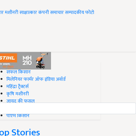
ार
मशीनरी
साक्षात्कार
कंपनी समाचार
सम्पादकीय
फोटो
op on Krishi Jagran
सफल किसान
मिलेनियर फार्मर ऑफ इंडिया अवॉर्ड
महिंद्रा ट्रैक्टर्स
कृषि मशीनरी
जायद की फसल
बिज़नेस आइडियाज
पीएम किसान
op Stories