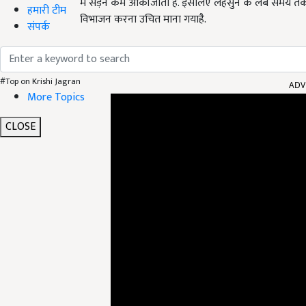
में सड़न कम आंकीजाती है. इसलिए लहसुन के लंबे समय त
हमारी टीम
विभाजन करना उचित माना गयाहै.
संपर्क
#Top on Krishi Jagran
ADV
More Topics
CLOSE