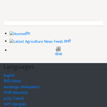
होम
ख़बरें
जॉब्स
Languages
English
हिंदी (Hindi)
മലയാളം (Malayalam)
मराठी (Marathi)
தமிழ் (Tamil)
বাঙালি (Bengali)