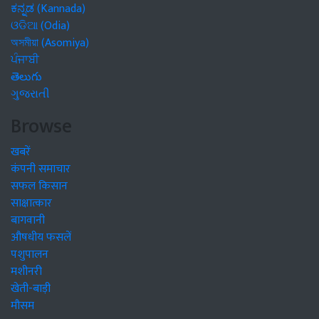
ಕನ್ನಡ (Kannada)
ଓଡିଆ (Odia)
অসমীয়া (Asomiya)
ਪੰਜਾਬੀ
తెలుగు
ગુજરાતી
Browse
खबरें
कंपनी समाचार
सफल किसान
साक्षात्कार
बागवानी
औषधीय फसलें
पशुपालन
मशीनरी
खेती-बाड़ी
मौसम