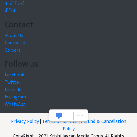
फोटो गैलरी
वीडियो
Contact
About Us
Contact Us
Careers
Follow us
Facebook
Twitter
LinkedIn
Instagram
WhatsApp
Privacy Policy
|
Terms of Service
|
Refund & Cancellation
Policy
CopyRight - 2021 Krishi Jagran Media Group. All Rights