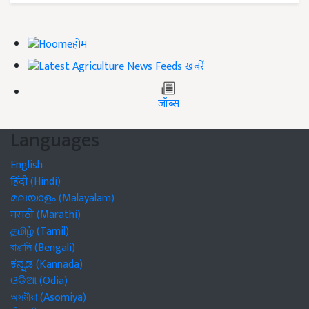
होम
ख़बरें
जॉब्स
Languages
English
हिंदी (Hindi)
മലയാളം (Malayalam)
मराठी (Marathi)
தமிழ் (Tamil)
বাঙালি (Bengali)
ಕನ್ನಡ (Kannada)
ଓଡିଆ (Odia)
অসমীয়া (Asomiya)