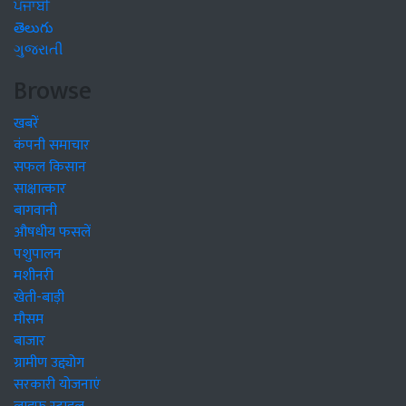
ਪੰਜਾਬੀ
తెలుగు
ગુજરાતી
Browse
खबरें
कंपनी समाचार
सफल किसान
साक्षात्कार
बागवानी
औषधीय फसलें
पशुपालन
मशीनरी
खेती-बाड़ी
मौसम
बाजार
ग्रामीण उद्द्योग
सरकारी योजनाएं