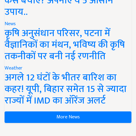
कैसे बचाएं? अपनाएं ये 5 आसान
उपाय..
News
कृषि अनुसंधान परिसर, पटना में
वैज्ञानिकों का मंथन, भविष्य की कृषि
तकनीकों पर बनी नई रणनीति
Weather
अगले 12 घंटों के भीतर बारिश का
कहर! यूपी, बिहार समेत 15 से ज्यादा
राज्यों में IMD का ऑरेंज अलर्ट
More News