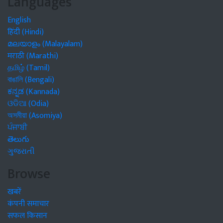
Languages
English
हिंदी (Hindi)
മലയാളം (Malayalam)
मराठी (Marathi)
தமிழ் (Tamil)
বাঙালি (Bengali)
ಕನ್ನಡ (Kannada)
ଓଡିଆ (Odia)
অসমীয়া (Asomiya)
ਪੰਜਾਬੀ
తెలుగు
ગુજરાતી
Browse
खबरें
कंपनी समाचार
सफल किसान