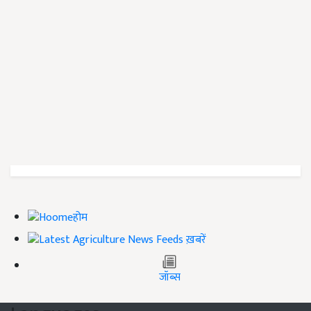
होम
ख़बरें
जॉब्स