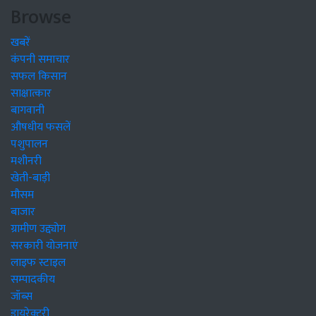
Browse
खबरें
कंपनी समाचार
सफल किसान
साक्षात्कार
बागवानी
औषधीय फसलें
पशुपालन
मशीनरी
खेती-बाड़ी
मौसम
बाजार
ग्रामीण उद्द्योग
सरकारी योजनाएं
लाइफ स्टाइल
सम्पादकीय
जॉब्स
डायरेक्टरी