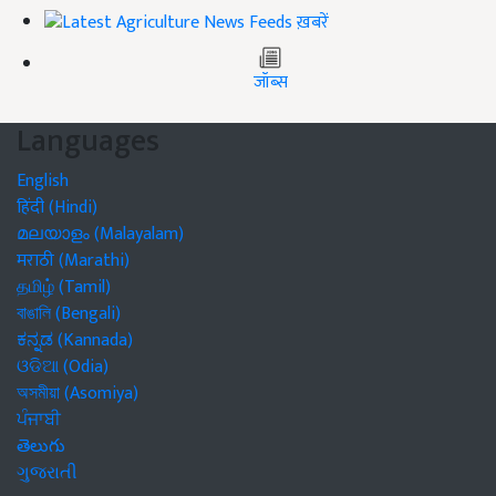
ख़बरें
जॉब्स
Languages
English
हिंदी (Hindi)
മലയാളം (Malayalam)
मराठी (Marathi)
தமிழ் (Tamil)
বাঙালি (Bengali)
ಕನ್ನಡ (Kannada)
ଓଡିଆ (Odia)
অসমীয়া (Asomiya)
ਪੰਜਾਬੀ
తెలుగు
ગુજરાતી