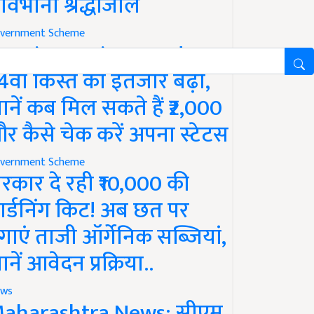
ावभीनी श्रद्धांजलि
vernment Scheme
M Kisan Yojana Update:
4वीं किस्त का इंतजार बढ़ा,
ानें कब मिल सकते हैं ₹2,000
र कैसे चेक करें अपना स्टेटस
vernment Scheme
रकार दे रही ₹10,000 की
ार्डनिंग किट! अब छत पर
गाएं ताजी ऑर्गेनिक सब्जियां,
ानें आवेदन प्रक्रिया..
ws
aharashtra News: सीएम