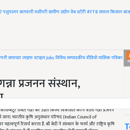
एं
पशुपालन
बागवानी
मशीनरी
ग्रामीण उद्योग
वेब स्टोरी
#FTB
सफल किसान
बाज
ंपनी समाचार
लाइफ स्टाइल
Jobs
विविध
सम्पादकीय
वीडियो
मासिक पत्रिका
#T
गन्ना प्रजनन संस्थान,
ा
कोयम्बटूर स्थित गन्ना की उन्नत किस्में विकसित करने वाला गन्ना प्रजनन
 में जाना. भारतीय कृषि अनुसंधान परिषद (Indian Council of
T
्वपूर्ण रिसर्च करता है. श्री बेदी ने संस्थान के फार्म और राष्ट्रिय कृषि