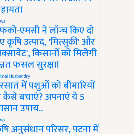
हायता
ws
फको-एमसी ने लॉन्च किए दो
ए कृषि उत्पाद, 'मित्सुकी' और
नेक्सावेट', किसानों को मिलेगी
न्नत फसल सुरक्षा!
imal Husbandry
रसात में पशुओं को बीमारियों
े कैसे बचाएं? अपनाएं ये 5
सान उपाय..
ws
ृषि अनुसंधान परिसर, पटना में