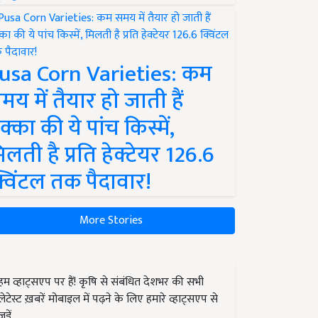
usa Corn Varieties: कम
मय में तैयार हो जाती हैं
क्का की ये पांच किस्में,
िलती है प्रति हेक्टेयर 126.6
्विंटल तक पैदावार!
More Stories
हम व्हाट्सएप पर हैं! कृषि से संबंधित देशभर की सभी
लेटेस्ट ख़बरें मोबाइल में पढ़ने के लिए हमारे व्हाट्सएप से
जुड़ें.