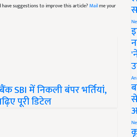
स
Ne
इ
न
'
उ
An
ंक SBI में निकली बंपर भर्तियां,
ब
़िए पूरी डिटेल
स
आ
Ne
क