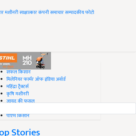
ार
मशीनरी
साक्षात्कार
कंपनी समाचार
सम्पादकीय
फोटो
op on Krishi Jagran
सफल किसान
मिलेनियर फार्मर ऑफ इंडिया अवॉर्ड
महिंद्रा ट्रैक्टर्स
कृषि मशीनरी
जायद की फसल
बिज़नेस आइडियाज
पीएम किसान
op Stories