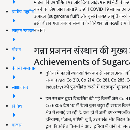
मॉडल की उपयोगिता पर जोर दिया. आईएएस श्री बेदी ने कहा
करने के लिए जाना जाता है. उन्होंने COVID-19 लॉकडाउन अवधि 
ग्रामीण उद्द्योग
उत्पादन (sugarcane fluff) और दूसरी जगह आपूर्ति करने के
इसी दौरान गन्ना प्रजनन संस्थान के निदेशक डॉ बख्शी राम ने
कराया.
लाइफ स्टाइल
गन्ना प्रजनन संस्थान की मुख्
मौसम
Achievements of Sugarca
कंपनी समाचार
दुनिया में पहली व्यावसायिक रूप से सफल अंतर-विश
संस्थान द्वारा Co 213, Co 214, Co 281, Co 285, C
industry) को पुनर्जीवित करने में महत्वपूर्ण भूमिका 
साक्षात्कार
इस संस्थान द्वारा विकसित की गई किस्में जैसे C
Co 6806 देश भर में फैली कुछ बहुत ही सफल किस्में 
विविध
क्षेत्र में लगाई जा रही है. हाल ही में जारी उप-उष
हरियाणा, पंजाब, पश्चिमी यूपी, उत्तराखंड और बिहार 
बाजार
द्वारा विकसित किस्मों ने आज दुनिया में चीनी के सब