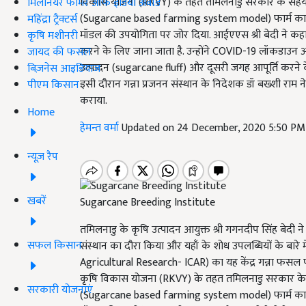
विकास योजना (RKVY) के तहत तमिलनाडु सरकार के सहयोग से
मिलेनियर फार्मर ऑफ इंडिया अवॉर्ड
(Sugarcane based farming system model) फार्म का दौरा
महिंद्रा ट्रैक्टर्स
मॉडल की उपयोगिता पर जोर दिया. आईएएस श्री बेदी ने कहा
कृषि मशीनरी
करने के लिए जाना जाता है. उन्होंने COVID-19 लॉकडाउन अवधि 
जायद की फसल
उत्पादन (sugarcane fluff) और दूसरी जगह आपूर्ति करने के
बिज़नेस आइडियाज
इसी दौरान गन्ना प्रजनन संस्थान के निदेशक डॉ बख्शी राम ने
पीएम किसान
कराया.
Home
हेमन्त वर्मा
Updated on 24 December, 2020 5:50 PM
न्यूज़ रैप
खबरें
Sugarcane Breeding Institute
तमिलनाडु के कृषि उत्पादन आयुक्त श्री गगनदीप सिंह बेदी ने 
सफल किसान
संस्थान का दौरा किया और यहाँ के शोध उपलब्धियों के बारे
Agricultural Research- ICAR) का यह केंद्र गन्ना फसल पर महत
कृषि विकास योजना (RKVY) के तहत तमिलनाडु सरकार के सहय
सरकारी योजनाएं
(Sugarcane based farming system model) फार्म का दौरा