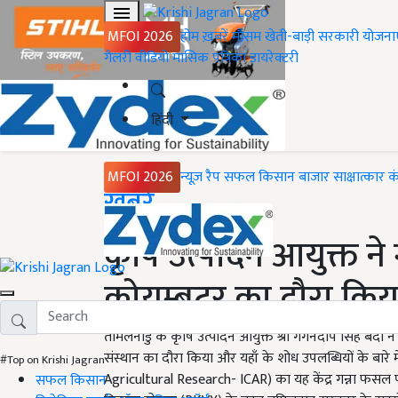
MFOI 2026
होम
ख़बरें
मौसम
खेती-बाड़ी
सरकारी योजना
गैलरी
वीडियो
मासिक पत्रिका
डायरेक्टरी
हिंदी
MFOI 2026
न्यूज़ रैप
सफल किसान
बाजार
साक्षात्कार
क
Home
ख़बरें
कृषि उत्पादन आयुक्त ने 
कोयम्बटूर का दौरा किय
तमिलनाडु के कृषि उत्पादन आयुक्त श्री गगनदीप सिंह बेदी ने 
संस्थान का दौरा किया और यहाँ के शोध उपलब्धियों के बारे
#Top on Krishi Jagran
Agricultural Research- ICAR) का यह केंद्र गन्ना फसल पर महत
सफल किसान