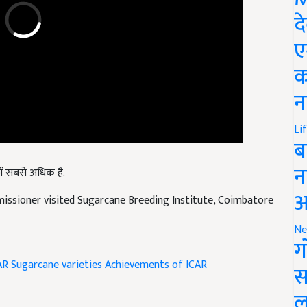
द
ए
क
न
Li
ब
ेश में सबसे अधिक है.
न
issioner visited Sugarcane Breeding Institute, Coimbatore
आ
Ne
ग
AR
Sugarcane varieties
Achievements of ICAR
स
ल
and have suggestions to improve this article?
Mail
me your