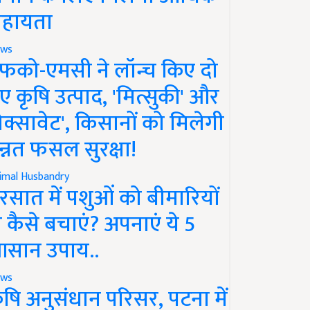
हायता
ws
फको-एमसी ने लॉन्च किए दो
ए कृषि उत्पाद, 'मित्सुकी' और
नेक्सावेट', किसानों को मिलेगी
न्नत फसल सुरक्षा!
imal Husbandry
रसात में पशुओं को बीमारियों
े कैसे बचाएं? अपनाएं ये 5
सान उपाय..
ws
ृषि अनुसंधान परिसर, पटना में