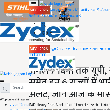
MFOI 2026
होम
ख़बरें
मौसम
खेती-बाड़ी
सरकारी योजना
गैलरी
वीडियो
मासिक पत्रिका
डायरेक्टरी
हिंदी
MFOI 2026
न्यूज़ रैप
सफल किसान
बाजार
साक्षात्कार
क
Home
मौसम
अगले 7 दिनों तक यूपी
समेत इन 6 राज्यों में 
अलर्ट, जानें आज के म
#Top on Krishi Jagran
IMD Heavy Rain Alert: मौसम विभाग ने भारत के विभिन्न 
सफल किसान