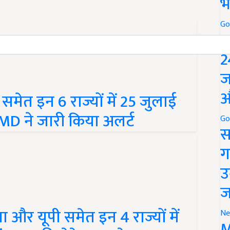
भ
Go
P
2
ज
औ
मेत इन 6 राज्यों में 25 जुलाई
D ने जारी किया अलर्ट
Go
स
ग
उ
ज
 और यूपी समेत इन 4 राज्यों में
Ne
M