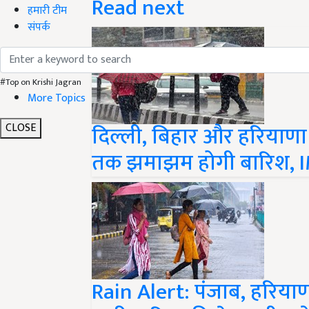
Read next
हमारी टीम
संपर्क
#Top on Krishi Jagran
More Topics
CLOSE
दिल्ली, बिहार और हरियाणा स
तक झमाझम होगी बारिश, IM
Rain Alert: पंजाब, हरियाणा