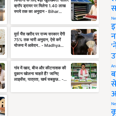
स
Ne
इ
न
'
उ
An
ब
स
आ
Ne
क