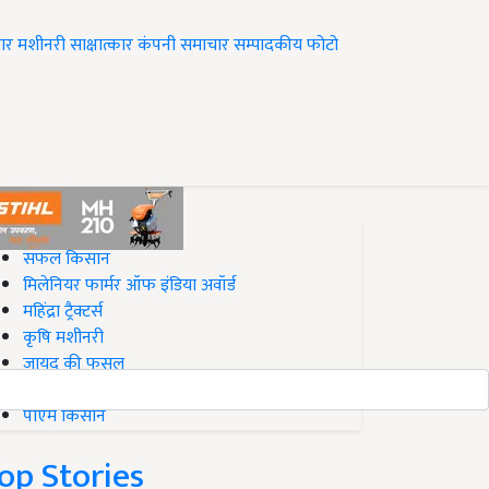
ार
मशीनरी
साक्षात्कार
कंपनी समाचार
सम्पादकीय
फोटो
op on Krishi Jagran
सफल किसान
मिलेनियर फार्मर ऑफ इंडिया अवॉर्ड
महिंद्रा ट्रैक्टर्स
कृषि मशीनरी
जायद की फसल
बिज़नेस आइडियाज
पीएम किसान
op Stories