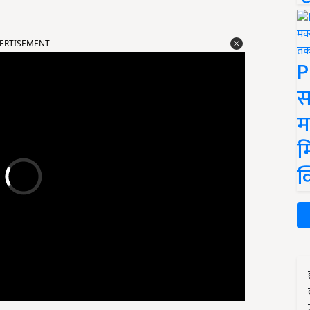
ERTISEMENT
P
स
म
म
क