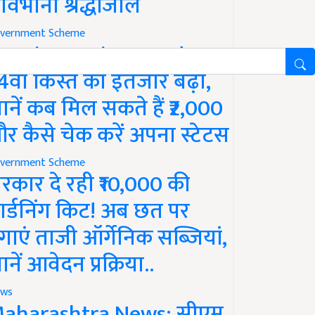
ावभीनी श्रद्धांजलि
vernment Scheme
M Kisan Yojana Update:
4वीं किस्त का इंतजार बढ़ा,
ानें कब मिल सकते हैं ₹2,000
र कैसे चेक करें अपना स्टेटस
vernment Scheme
रकार दे रही ₹10,000 की
ार्डनिंग किट! अब छत पर
गाएं ताजी ऑर्गेनिक सब्जियां,
ानें आवेदन प्रक्रिया..
ws
aharashtra News: सीएम