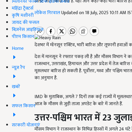
अलर्ट जारी किया गया है. यहां जानें कहां-कहां भारी बारिश हो
मिलेनियर फार्मर ऑफ इंडिया अवॉर्ड
महिंद्रा ट्रैक्टर्स
लोकेश निरवाल
Updated on 18 July, 2025 10:11 AM I
कृषि मशीनरी
जायद की फसल
बिज़नेस आइडियाज
पीएम किसान
देशभर में मॉनसून एक्टिव, भारी बारिश और तूफानी हवाओं क
Home
देश में मानसून ने रफ्तार पकड़ ली है और मौसम विभाग ने कई रा
राजस्थान, उत्तराखंड, हिमाचल और उत्तर प्रदेश में तेज बारिश
न्यूज़ रैप
मूसलधार बारिश हो सकती है. पूर्वोत्तर, मध्य और पश्चिम भा
का अनुमान है.
खबरें
IMD के मुताबिक, अगले 7 दिनों तक कई राज्यों में मूसलध
आज के मौसम से जुड़ी ताजा अपडेट के बारे में जानते हैं.
सफल किसान
उत्तर-पश्चिम भारत में 23 जु
सरकारी योजनाएं
मौसम विभाग ने राजस्थान के विभिन्न हिस्सों में अगले 24 घ