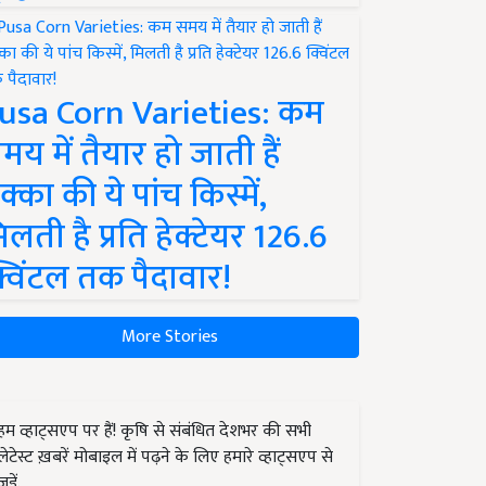
usa Corn Varieties: कम
मय में तैयार हो जाती हैं
क्का की ये पांच किस्में,
िलती है प्रति हेक्टेयर 126.6
्विंटल तक पैदावार!
More Stories
हम व्हाट्सएप पर हैं! कृषि से संबंधित देशभर की सभी
लेटेस्ट ख़बरें मोबाइल में पढ़ने के लिए हमारे व्हाट्सएप से
जुड़ें.