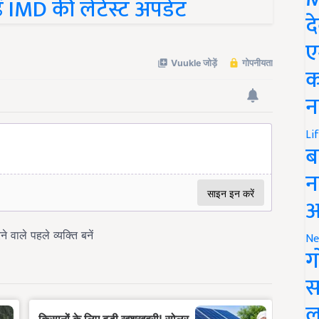
ें IMD की लेटेस्ट अपडेट
द
ए
क
न
Li
ब
न
आ
Ne
ग
स
ल