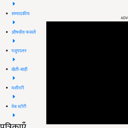
सम्पादकीय
ADV
औषधीय फसलें
पशुपालन
खेती-बाड़ी
मशीनरी
वेब स्टोरी
पत्रिकाएँ