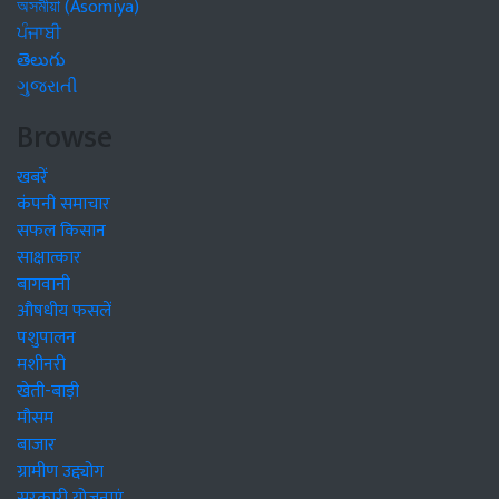
অসমীয়া (Asomiya)
ਪੰਜਾਬੀ
తెలుగు
ગુજરાતી
Browse
खबरें
कंपनी समाचार
सफल किसान
साक्षात्कार
बागवानी
औषधीय फसलें
पशुपालन
मशीनरी
खेती-बाड़ी
मौसम
बाजार
ग्रामीण उद्द्योग
सरकारी योजनाएं