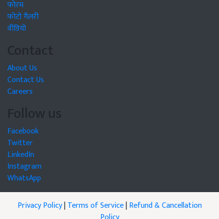
फोरम
फोटो गैलरी
वीडियो
Contact
About Us
Contact Us
Careers
Follow us
Facebook
Twitter
LinkedIn
Instagram
WhatsApp
Privacy Policy
|
Terms of Service
|
Refund & Cancellation
Policy