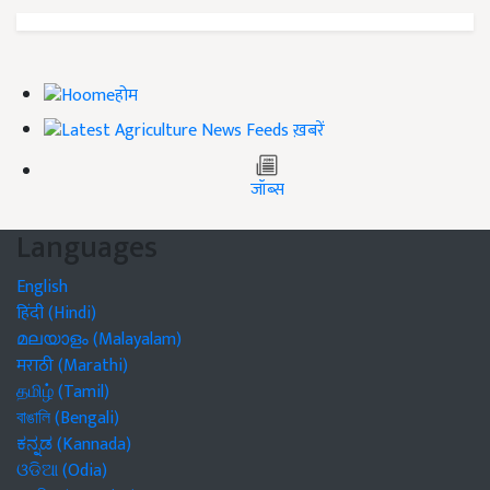
होम
ख़बरें
जॉब्स
Languages
English
हिंदी (Hindi)
മലയാളം (Malayalam)
मराठी (Marathi)
தமிழ் (Tamil)
বাঙালি (Bengali)
ಕನ್ನಡ (Kannada)
ଓଡିଆ (Odia)